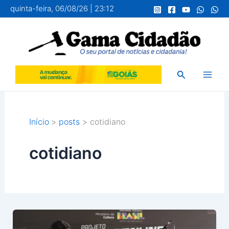
Ir
quinta-feira, 06/08/26 | 23:12
para
o
conteúdo
Pesquisar
Início
posts
cotidiano
cotidiano