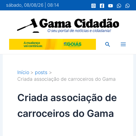
Ir
sábado, 08/08/26 | 08:14
para
o
conteúdo
Pesquisar
Início
posts
Criada associação de carroceiros do Gama
Criada associação de
carroceiros do Gama