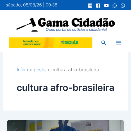
Ir
sábado, 08/08/26 | 09:38
para
o
conteúdo
Pesquisar
Início
posts
cultura afro-brasileira
cultura afro-brasileira