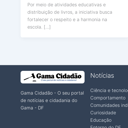
Por meio de atividades educativas e
distribuição de livros, a iniciativa busca
fortalecer o respeito e a harmonia na
escola. […]
Notícias
Ciência e tecnolo
Gama Cidadão - O seu portal
Comportamento
de notícias e cidadania do
Comunidades ind
Gama - DF
Curiosidade
Educação
Entorno do DF