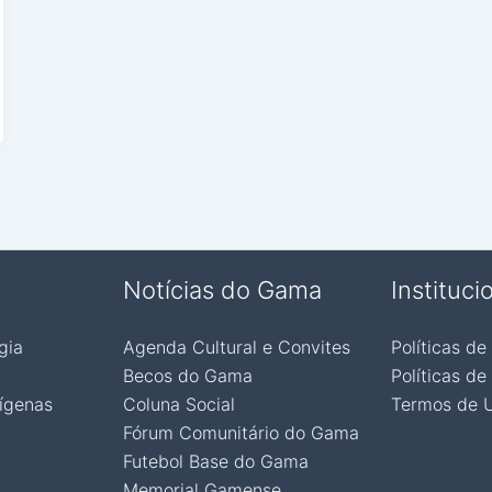
Notícias do Gama
Instituci
gia
Agenda Cultural e Convites
Políticas de
Becos do Gama
Políticas de
ígenas
Coluna Social
Termos de 
Fórum Comunitário do Gama
Futebol Base do Gama
Memorial Gamense