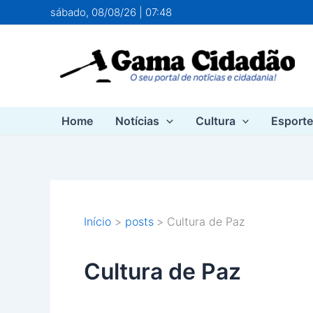
Ir
sábado, 08/08/26 | 07:48
para
o
conteúdo
Home
Notícias
Cultura
Esport
Início
posts
Cultura de Paz
Cultura de Paz