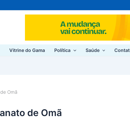
e
Vitrine do Gama
Política
Saúde
Conta
o de Omã
tanato de Omã