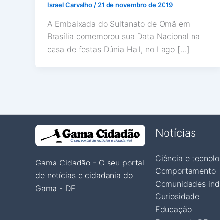
Israel Carvalho
/
21 de novembro de 2019
A Embaixada do Sultanato de Omã em
Brasília comemorou sua Data Nacional na
casa de festas Dúnia Hall, no Lago […]
Notícias
Ciência e tecnolo
Gama Cidadão - O seu portal
Comportamento
de notícias e cidadania do
Comunidades ind
Gama - DF
Curiosidade
Educação