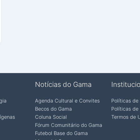
Notícias do Gama
Instituci
gia
Agenda Cultural e Convites
Políticas de
Becos do Gama
Políticas de
ígenas
Coluna Social
Termos de 
Fórum Comunitário do Gama
Futebol Base do Gama