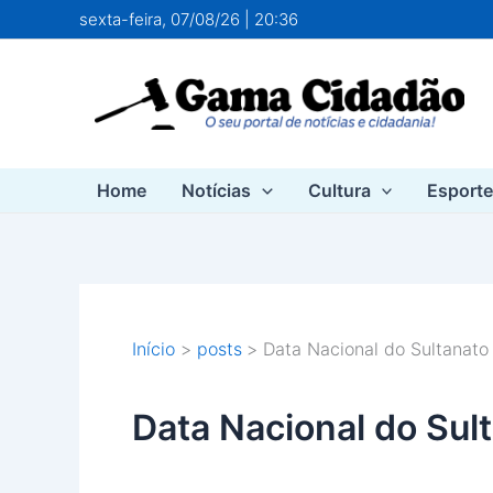
Ir
sexta-feira, 07/08/26 | 20:36
para
o
conteúdo
Home
Notícias
Cultura
Esport
Início
posts
Data Nacional do Sultanat
Data Nacional do Sul