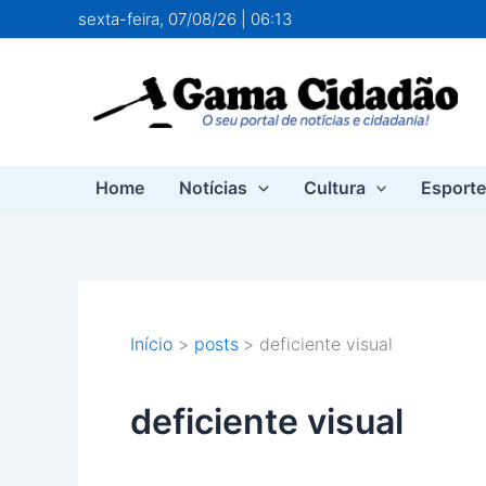
Ir
sexta-feira, 07/08/26 | 06:13
para
o
conteúdo
Home
Notícias
Cultura
Esport
Início
posts
deficiente visual
deficiente visual