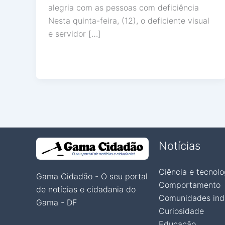
alegria com as pessoas com deficiência
Nesta quinta-feira, (12), o deficiente visual
e servidor […]
Notícias
Ciência e tecnolo
Gama Cidadão - O seu portal
Comportamento
de notícias e cidadania do
Comunidades ind
Gama - DF
Curiosidade
Educação