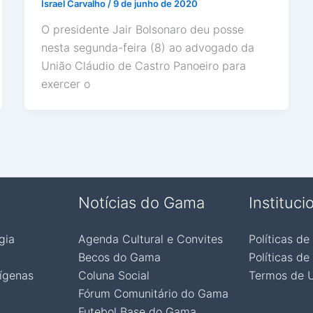
Israel Carvalho
/
9 de junho de 2020
O presidente Jair Bolsonaro deu posse
nesta segunda-feira (8) ao advogado da
União Cláudio de Castro Panoeiro para
exercer o
Notícias do Gama
Instituci
gia
Agenda Cultural e Convites
Políticas de
Becos do Gama
Políticas de
ígenas
Coluna Social
Termos de 
Fórum Comunitário do Gama
Futebol Base do Gama