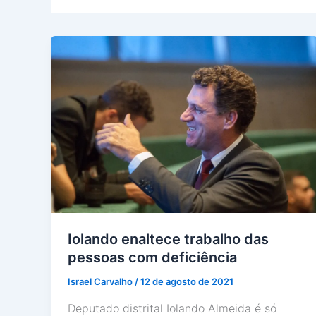
Iolando enaltece trabalho das
pessoas com deficiência
Israel Carvalho
/
12 de agosto de 2021
Deputado distrital Iolando Almeida é só