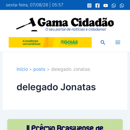
Ir
sexta-feira, 07/08/26 | 05:57
para
o
conteúdo
Pesquisar
Início
posts
delegado Jonatas
delegado Jonatas