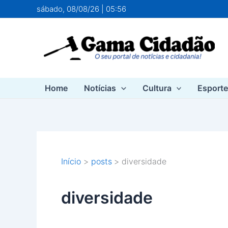
Ir
sábado, 08/08/26 | 05:56
para
o
conteúdo
Home
Notícias
Cultura
Esport
Início
posts
diversidade
diversidade