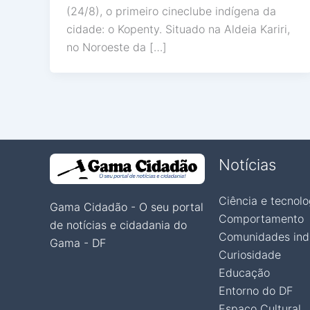
(24/8), o primeiro cineclube indígena da
cidade: o Kopenty. Situado na Aldeia Kariri,
no Noroeste da […]
Notícias
Ciência e tecnolo
Gama Cidadão - O seu portal
Comportamento
de notícias e cidadania do
Comunidades ind
Gama - DF
Curiosidade
Educação
Entorno do DF
Espaço Cultural