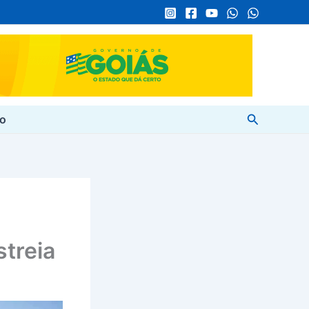
Pesquisar
to
streia