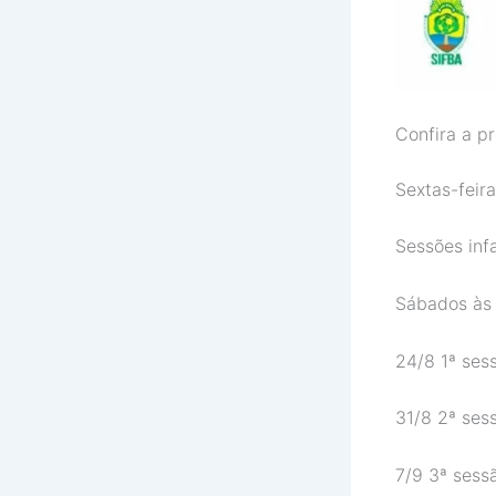
Confira a p
Sextas-feira
Sessões infa
Sábados às 
24/8 1ª ses
31/8 2ª ses
7/9 3ª sess