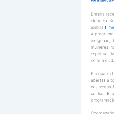
Por
Israel Car
Brasília rec
cidade: o Ko
exibirá
film
A programaç
indígenas; 
mulheres ind
espiritualid
noite e cui
Em quatro f
abertas a to
nas sextas-
os dias de 
programação
Coordenador