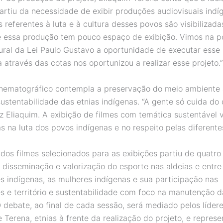
artiu da necessidade de exibir produções audiovisuais indí
 referentes à luta e à cultura desses povos são visibilizada
 essa produção tem pouco espaço de exibição. Vimos na po
tural da Lei Paulo Gustavo a oportunidade de executar esse 
a através das cotas nos oportunizou a realizar esse projeto.”
inematográfico contempla a preservação do meio ambiente 
sustentabilidade das etnias indígenas. “A gente só cuida do
iz Eliaquim. A exibição de filmes com temática sustentável 
 na luta dos povos indígenas e no respeito pelas diferentes
dos filmes selecionados para as exibições partiu de quatro 
a disseminação e valorização do esporte nas aldeias e entre
 indígenas, as mulheres indígenas e sua participação nas
 e território e sustentabilidade com foco na manutenção d
O debate, ao final de cada sessão, será mediado pelos líder
e Terena, etnias à frente da realização do projeto, e repres