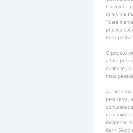
Cineclube p
quais pautas
“Geralmente
pública cul
Essa polític
O projeto c
a luta pela 
conhece”, d
mais pessoas
A curadoria 
pela terra, 
comunidades
comunidades
indígenas. 
Kariri Xocó 