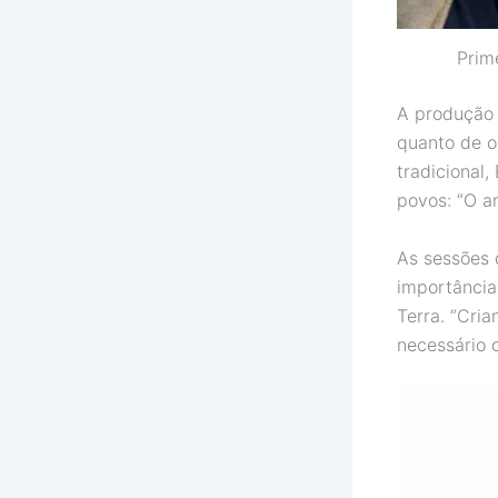
Prime
A produção 
quanto de o
tradicional,
povos: “O a
As sessões 
importância
Terra. “Cri
necessário 