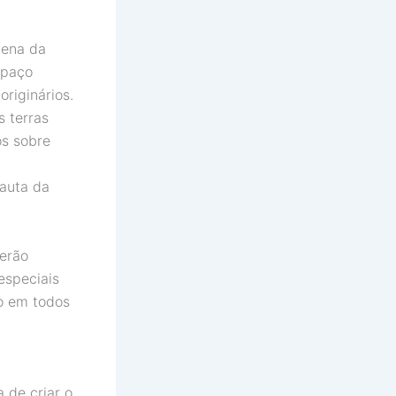
gena da
spaço
riginários.
 terras
os sobre
pauta da
serão
especiais
do em todos
 de criar o