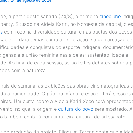
valho
/
24 de agosto de 2024
ebe, a partir deste sábado (24/8), o primeiro
cineclube
indí
penty. Situado na Aldeia Kariri, no Noroeste da capital, o e
es
com foco na diversidade cultural e nas pautas dos povos o
ão abordará temas como a exploração e a demarcação das
dificuldades e conquistas do esporte indígena; documentári
ígenas e a união feminina nas aldeias; sustentabilidade e
ade. Ao final de cada sessão, serão feitos debates sobre a 
dados com a natureza.
inais de semana, as exibições das obras cinematográficas 
da a comunidade. O público infantil e escolar terá sessões 
feiras. Um curta sobre a Aldeia Kariri Xocó será apresenta
evento, no qual a origem e
cultura do povo
será mostrado. A
 também contará com uma feira cultural de artesanato.
 de produção do projeto, Eliaquim Terena conta que a ideia