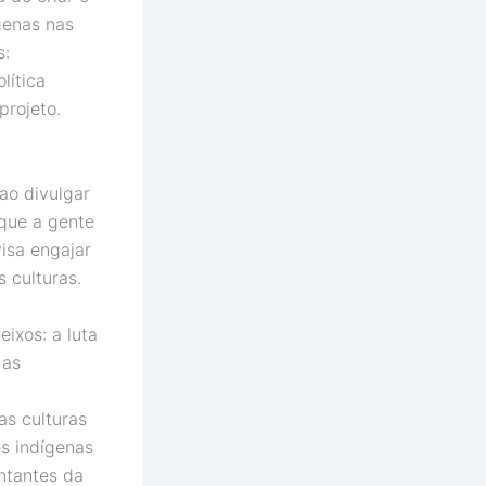
genas nas
s:
lítica
projeto.
ao divulgar
 que a gente
visa engajar
 culturas.
eixos: a luta
 as
as culturas
es indígenas
entantes da