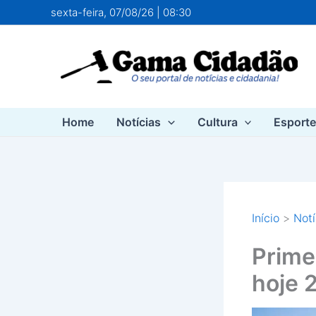
Ir
sexta-feira, 07/08/26 | 08:30
para
o
conteúdo
Home
Notícias
Cultura
Esport
Início
Notí
Prime
hoje 