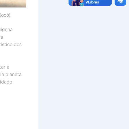
 Xocó)
dígena
ça
tístico dos
tar a
io planeta
uidado