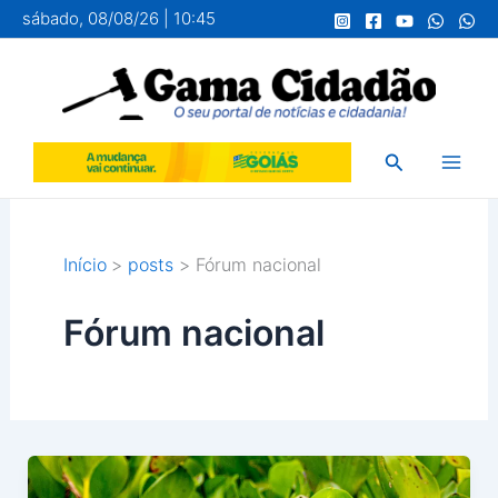
Ir
sábado, 08/08/26 | 10:45
para
o
conteúdo
Pesquisar
Início
posts
Fórum nacional
Fórum nacional