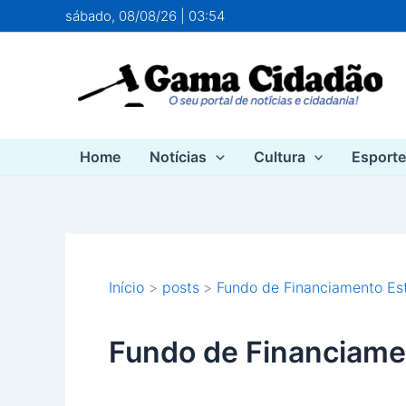
Ir
sábado, 08/08/26 | 03:54
para
o
conteúdo
Home
Notícias
Cultura
Esport
Início
posts
Fundo de Financiamento Est
Fundo de Financiamen