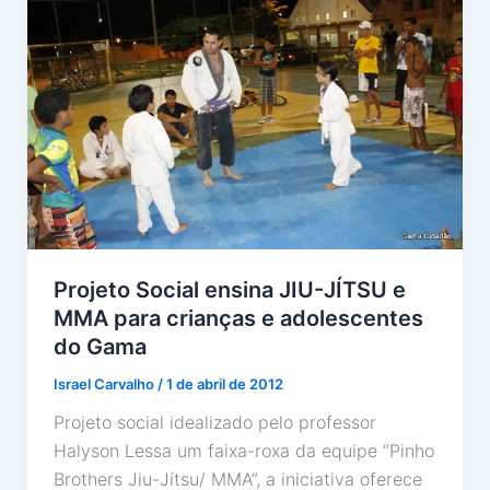
Projeto Social ensina JIU-JÍTSU e
MMA para crianças e adolescentes
do Gama
Israel Carvalho
/
1 de abril de 2012
Projeto social idealizado pelo professor
Halyson Lessa um faixa-roxa da equipe “Pinho
Brothers Jiu-Jítsu/ MMA”, a iniciativa oferece