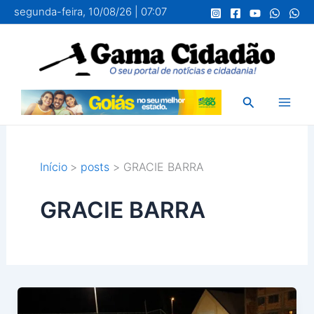
Ir
segunda-feira, 10/08/26 | 07:07
para
o
conteúdo
Pesquisar
Início
posts
GRACIE BARRA
GRACIE BARRA