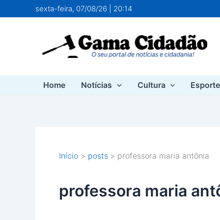
Ir
sexta-feira, 07/08/26 | 20:14
para
o
conteúdo
Home
Notícias
Cultura
Esport
Início
posts
professora maria antônia
professora maria ant