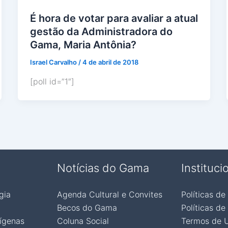
É hora de votar para avaliar a atual
gestão da Administradora do
Gama, Maria Antônia?
Israel Carvalho
/
4 de abril de 2018
[poll id=”1″]
Notícias do Gama
Instituci
gia
Agenda Cultural e Convites
Políticas de
Becos do Gama
Políticas de
ígenas
Coluna Social
Termos de 