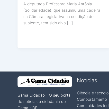
A deputada Professora Maria Antônia
(Solidariedade), que assumiu uma cadeira
na Câmara Legislativa na condição de
suplente, tem sido alvo […]
Notícias
Ciência e tecnolo
Gama Cidadão - O seu portal
Comportamento
de notícias e cidadania do
Comunidades ind
Gama - DF