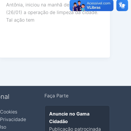
Antônia, iniciou na manhã de segunda-feira
(26/01) a operação de limpeza da cidade.
Tal ação tem
onal
Faça Parte
 Cookies
Anuncie no Gama
 Privacidade
Cidadão
Uso
Publicação patrocinada