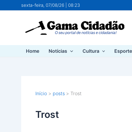
Ir
sexta-feira, 07/08/26 | 08:23
para
o
conteúdo
Home
Notícias
Cultura
Esport
Início
posts
Trost
Trost