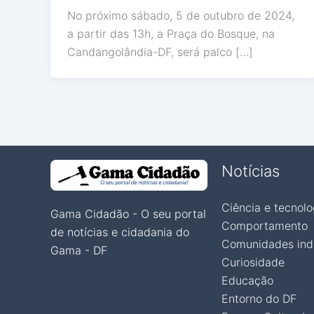
No próximo sábado, 5 de outubro de 2024,
a partir das 13h, a Praça do Bosque, na
Candangolândia-DF, será palco […]
Notícias
Ciência e tecnolo
Gama Cidadão - O seu portal
Comportamento
de notícias e cidadania do
Comunidades ind
Gama - DF
Curiosidade
Educação
Entorno do DF