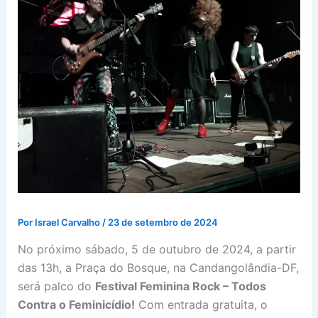
Por
Israel Carvalho
/
23 de setembro de 2024
No próximo sábado, 5 de outubro de 2024, a partir
das 13h, a Praça do Bosque, na Candangolândia-DF,
será palco do
Festival Feminina Rock – Todos
Contra o Feminicídio!
Com entrada gratuita, o