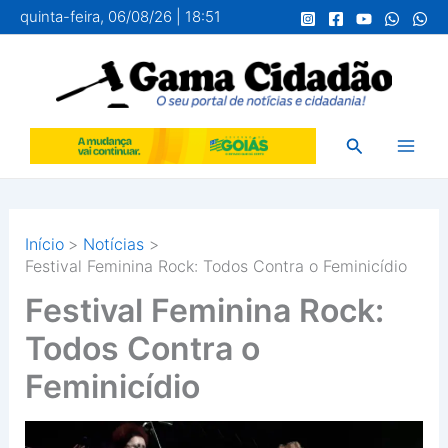
Ir
quinta-feira, 06/08/26 | 18:51
para
o
conteúdo
Pesquisar
Início
Notícias
Festival Feminina Rock: Todos Contra o Feminicídio
Festival Feminina Rock:
Todos Contra o
Feminicídio