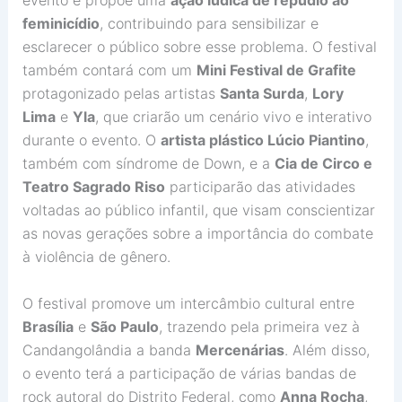
evento e propõe uma
ação lúdica de repúdio ao
feminicídio
, contribuindo para sensibilizar e
esclarecer o público sobre esse problema. O festival
também contará com um
Mini Festival de Grafite
protagonizado pelas artistas
Santa Surda
,
Lory
Lima
e
Yla
, que criarão um cenário vivo e interativo
durante o evento. O
artista plástico Lúcio Piantino
,
também com síndrome de Down, e a
Cia de Circo e
Teatro Sagrado Riso
participarão das atividades
voltadas ao público infantil, que visam conscientizar
as novas gerações sobre a importância do combate
à violência de gênero.
O festival promove um intercâmbio cultural entre
Brasília
e
São Paulo
, trazendo pela primeira vez à
Candangolândia a banda
Mercenárias
. Além disso,
o evento terá a participação de várias bandas de
rock autoral do Distrito Federal, como
Anna Rocha
,