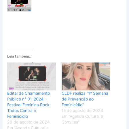
Leia também...
Edital de Chamamento
CLDF realiza “1ª Semana
Público n° 01-2024 –
de Prevenção ao
Festival Feminina Rock:
Feminicídio”
Todos Contra o
15 de agosto de 2024
Feminicídio
Em "Agenda Cultural e
29 de agosto de 2024
Convites"
Em "Agenda Cultural e