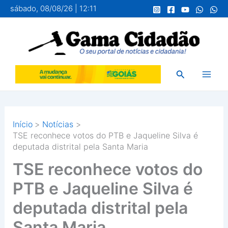
Ir
sábado, 08/08/26 | 12:11
para
o
conteúdo
Pesquisar
Início
Notícias
TSE reconhece votos do PTB e Jaqueline Silva é
deputada distrital pela Santa Maria
TSE reconhece votos do
PTB e Jaqueline Silva é
deputada distrital pela
Santa Maria