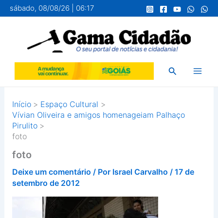
Ir
sábado, 08/08/26 | 06:17
para
o
conteúdo
Pesquisar
Início
Espaço Cultural
Vívian Oliveira e amigos homenageiam Palhaço
Pirulito
foto
foto
Deixe um comentário
/ Por
Israel Carvalho
/
17 de
setembro de 2012