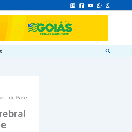
Pesquisar
to
ital de Base
rebral
de