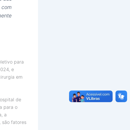
e com
mente
letivo para
2024, e
irurgia em
ospital de
a para o
a, a
, são fatores