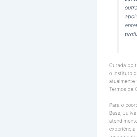
outr
apoi
ente
prof
Curada do t
o Instituto
atualmente 
Termos de C
Para o coor
Base, Juliva
atendimento
experiência 
fundamentai