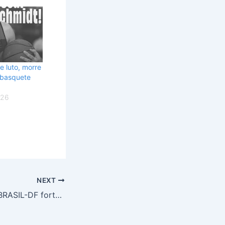
e luto, morre
 basquete
026
NEXT
SINATRAN e AGTBRASIL-DF fortalecem parceria com a Polícia Civil do DF