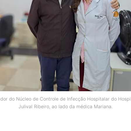
or do Núcleo de Controle de Infecção Hospitalar do Hospi
Julival Ribeiro, ao lado da médica Mariana.