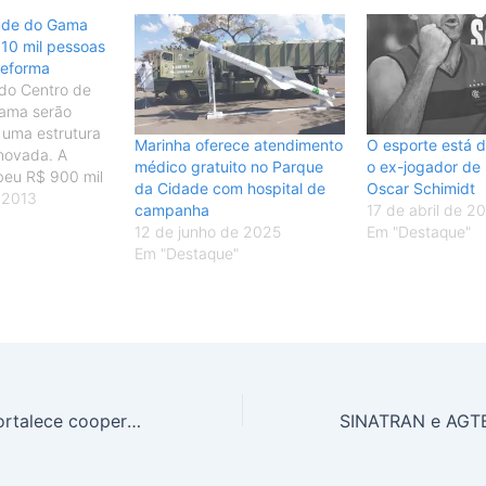
úde do Gama
10 mil pessoas
reforma
do Centro de
ama serão
 uma estrutura
Marinha oferece atendimento
O esporte está d
novada. A
médico gratuito no Parque
o ex-jogador de
beu R$ 900 mil
da Cidade com hospital de
Oscar Schimidt
to para
e 2013
campanha
17 de abril de 2
completa do
12 de junho de 2025
Em "Destaque"
anheiros e
Em "Destaque"
as instalações
ráulica, além da
al entrou em
o hoje com a…
AGTBRASIL-DF fortalece cooperação internacional com agentes de trânsito