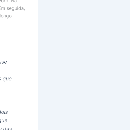
ebro. Na
 Em seguida,
 longo
esse
s que
dois
 que
e das