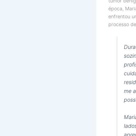
tumor benig
época, Mari
enfrentou u
processo de 
Dura
sozi
prof
cuid
resi
me a
poss
Mari
lado
apre