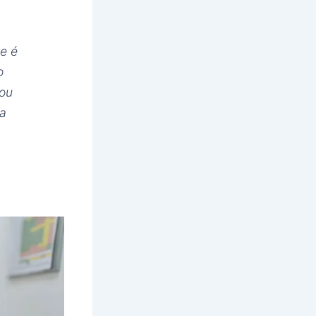
e é
o
vou
 a