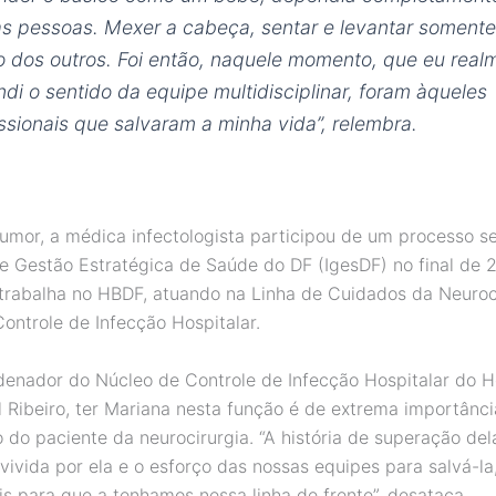
as pessoas. Mexer a cabeça, sentar e levantar soment
o dos outros. Foi então, naquele momento, que eu real
ndi o sentido da equipe multidisciplinar, foram àqueles
issionais que salvaram a minha vida”, relembra.
umor, a médica infectologista participou de um processo se
 de Gestão Estratégica de Saúde do DF (IgesDF) no final de 
trabalha no HBDF, atuando na Linha de Cuidados da Neuroc
ontrole de Infecção Hospitalar.
denador do Núcleo de Controle de Infecção Hospitalar do H
l Ribeiro, ter Mariana nesta função é de extrema importânci
 do paciente da neurocirurgia. “A história de superação del
vivida por ela e o esforço das nossas equipes para salvá-la
s para que a tenhamos nessa linha de frente”, desataca.