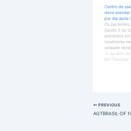
Centro de sa
deve atender 
por dia após 
Os pacientes 
Saúde 5 do G
atendidos em
totalmente re
unidade rece
de investimen
17 de abril d
recuperação 
Em "Notícias"
teto, piso e b
manutenção d
elétrica e hid
pintura. O loc
funcionament
PREVIOUS