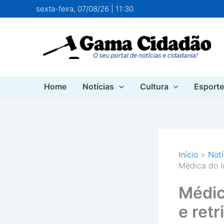
Ir
sexta-feira, 07/08/26 | 11:30
para
o
conteúdo
Home
Notícias
Cultura
Esport
Início
Notí
Médica do I
Médic
e retr