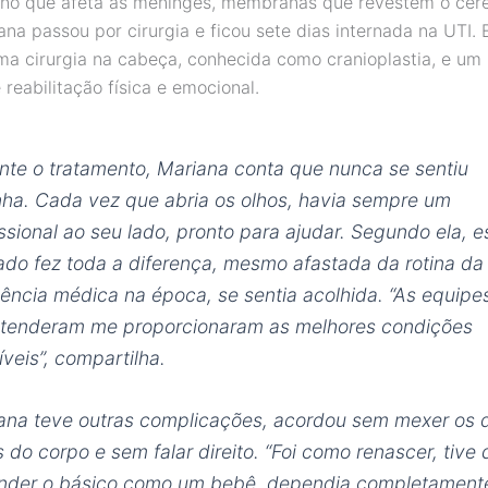
no que afeta as meninges, membranas que revestem o cér
ana passou por cirurgia e ficou sete dias internada na UTI.
ma cirurgia na cabeça, conhecida como cranioplastia, e um
reabilitação física e emocional.
nte o tratamento, Mariana conta que nunca se sentiu
nha. Cada vez que abria os olhos, havia sempre um
issional ao seu lado, pronto para ajudar. Segundo ela, 
ado fez toda a diferença, mesmo afastada da rotina da
dência médica na época, se sentia acolhida. “As equipe
tenderam me proporcionaram as melhores condições
íveis”, compartilha.
ana teve outras complicações, acordou sem mexer os 
s do corpo e sem falar direito. “Foi como renascer, tive
nder o básico como um bebê, dependia completament