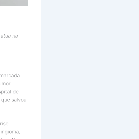
 atua na
 marcada
tumor
pital de
 que salvou
rise
ningioma,