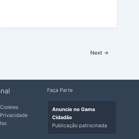
Next
→
onal
Faça Parte
 Cookies
Anuncie no Gama
 Privacidade
Cidadão
Uso
Publicação patrocinada