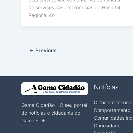
de serviços nas emergências do Hospital
Regional do
←
Previous
Notícias
Ciência e tecnolo
Gama Cidadão - O seu portal
Comportamento
de notícias e cidadania do
Comunidades ind
Gama - DF
Curiosidade