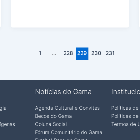
1
…
228
229
230
231
Notícias do Gama
Instituci
gia
Agenda Cultural e Convites
Políticas de
Becos do Gama
Políticas de
ígenas
Coluna Social
Termos de 
Fórum Comunitário do Gama