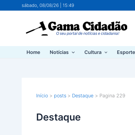
Ir
sábado, 08/08/26 | 15:49
para
o
conteúdo
Home
Notícias
Cultura
Esport
Início
posts
Destaque
Pagina 229
Destaque