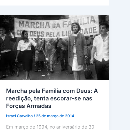
Marcha pela Família com Deus: A
reedição, tenta escorar-se nas
Forças Armadas
Israel Carvalho
/
25 de março de 2014
Em março de 1994, no aniversário de 30