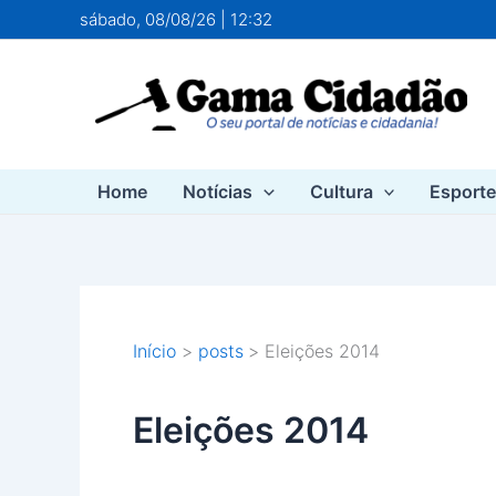
Ir
sábado, 08/08/26 | 12:32
para
o
conteúdo
Home
Notícias
Cultura
Esport
Início
posts
Eleições 2014
Eleições 2014