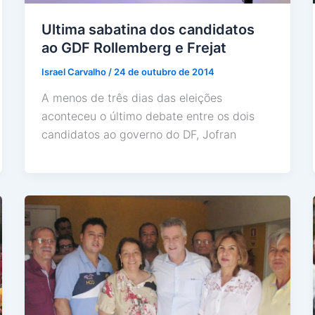
Ultima sabatina dos candidatos
ao GDF Rollemberg e Frejat
Israel Carvalho
/
24 de outubro de 2014
A menos de três dias das eleições
aconteceu o último debate entre os dois
candidatos ao governo do DF, Jofran