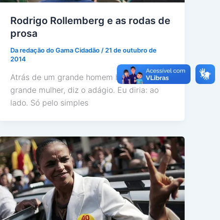
Rodrigo Rollemberg e as rodas de
prosa
Da redação do Gama Cidadão
/
21 de outubro de
2014
Atrás de um grande homem há sempre uma
grande mulher, diz o adágio. Eu diria: ao
lado. Só pelo simples