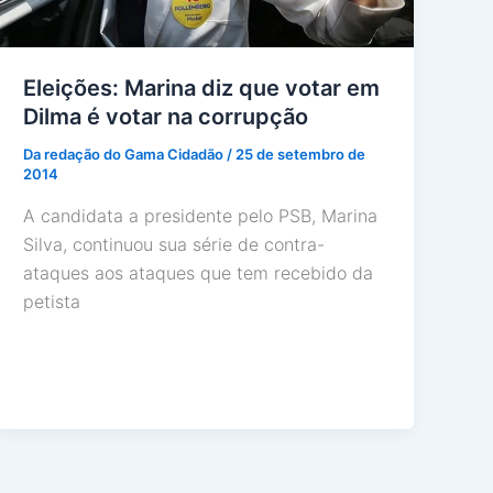
Eleições: Marina diz que votar em
Dilma é votar na corrupção
Da redação do Gama Cidadão
/
25 de setembro de
2014
A candidata a presidente pelo PSB, Marina
Silva, continuou sua série de contra-
ataques aos ataques que tem recebido da
petista