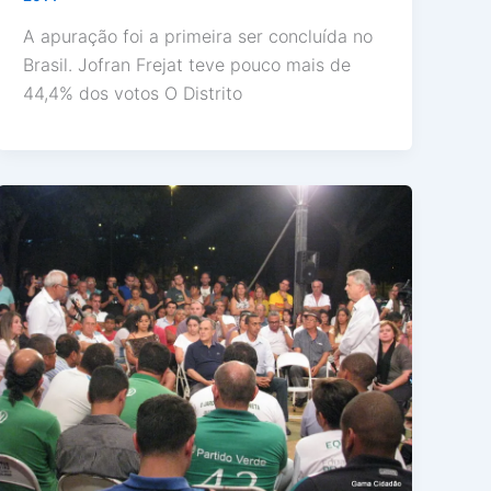
A apuração foi a primeira ser concluída no
Brasil. Jofran Frejat teve pouco mais de
44,4% dos votos O Distrito