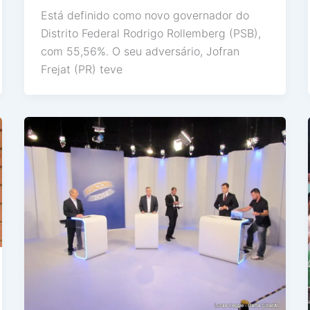
Está definido como novo governador do
Distrito Federal Rodrigo Rollemberg (PSB),
com 55,56%. O seu adversário, Jofran
Frejat (PR) teve