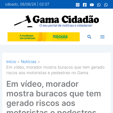
Ir
sábado, 08/08/26 | 02:07
para
o
conteúdo
Pesquisar
Início
Notícias
Em vídeo, morador mostra buracos que tem gerado
riscos aos motoristas e pedestres no Gama
Em vídeo, morador
mostra buracos que tem
gerado riscos aos
motoristas e pedestres