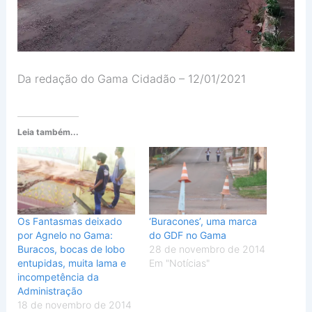
Da redação do Gama Cidadão – 12/01/2021
Leia também...
Os Fantasmas deixado
‘Buracones’, uma marca
por Agnelo no Gama:
do GDF no Gama
Buracos, bocas de lobo
28 de novembro de 2014
entupidas, muita lama e
Em "Notícias"
incompetência da
Administração
18 de novembro de 2014