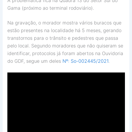
A problemática fica na Quadra 13 do Setor Sul do
Gama (próximo ao terminal rodoviário).
Na gravação, o morador mostra vários buracos que
estão presentes na localidade há 5 meses, gerando
transtornos para o trânsito e pedestres que passa
pelo local. Segundo moradores que não quiseram se
identificar, protocolos já foram abertos na Ouvidoria
do GDF, segue um deles
Nº: So-002445/2021
.