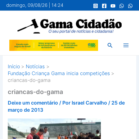
Ir
domingo, 09/08/26 | 14:24
para
o
conteúdo
Pesquisar
Início
Notícias
Fundação Criança Gama inicia competições
criancas-do-gama
criancas-do-gama
Deixe um comentário
/ Por
Israel Carvalho
/
25 de
março de 2013