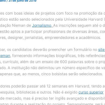
valho
/
31 de julho de 2019
es com boas ideias de projetos com foco na promoção da 
lístico estão sendo selecionados pela Universidade Harvard 
ndação Nieman de
Jornalismo
.
As inscrições seguem até o d
estão aptos a participar profissionais de diversas áreas,
co
es, designer, jornalistas, empreendedores e acadêmicos.
ipar, os candidatos deverão preencher um formulário no
sit
ieman
, fornecendo informações biográficas, três referência
s, currículo, além de um ensaio de 600 palavras sobre o pro
ado. A instituição não delimitou um número específico de v
apenas que, ao menos, cinco bolsistas serão selecionados.
dores poderão passar até 12 semanas em Harvard, tendo a
pesquisa, bibliotecas e outros. Não é exigido
curso superior
 de mercado, mas é preciso ter inglês avançado e disponibi
ston durante a realização do projeto. Semanalmente, será