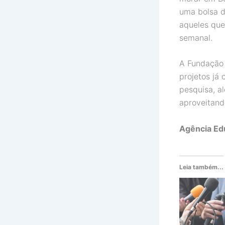
uma bolsa d
aqueles que
semanal.
A Fundação 
projetos já
pesquisa, a
aproveitand
Agência Edu
Leia também...