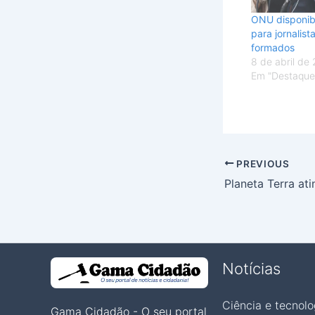
ONU disponibi
para jornalis
formados
8 de abril de
Em "Destaque
PREVIOUS
Notícias
Ciência e tecnolo
Gama Cidadão - O seu portal