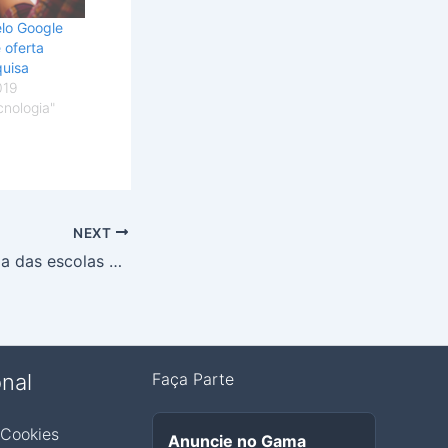
elo Google
 oferta
quisa
019
cnologia"
NEXT
Planaltina terá uma das escolas mais inovadoras do DF
onal
Faça Parte
 Cookies
Anuncie no Gama