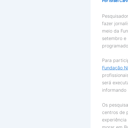
Por
Israel Car
Pesquisador
fazer jorna
meio da Fu
setembro e 
programador
Para partic
Fundação N
profissionai
será execut
informando 
Os pesquisa
centros de 
experiência
morar em Bo