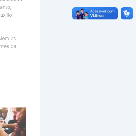
anto,
xílio
ciem os
ontes da