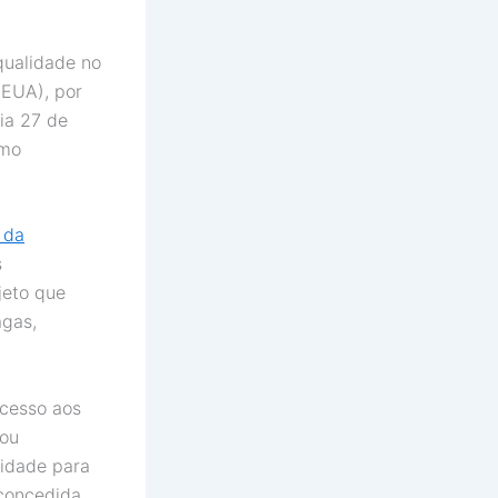
qualidade no
(EUA), por
ia 27 de
mo
e da
s
jeto que
agas,
cesso aos
ou
lidade para
 concedida