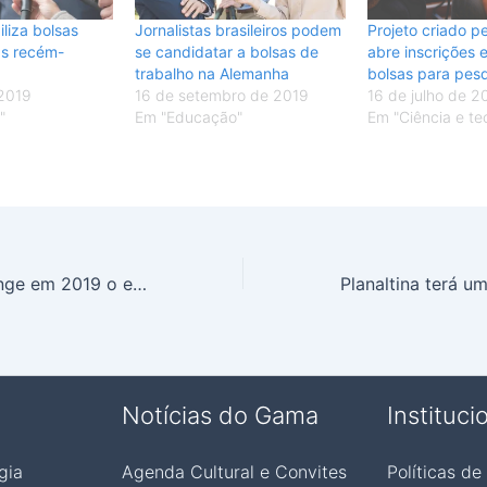
liza bolsas
Jornalistas brasileiros podem
Projeto criado p
tas recém-
se candidatar a bolsas de
abre inscrições e
trabalho na Alemanha
bolsas para pes
 2019
16 de setembro de 2019
16 de julho de 2
"
Em "Educação"
Em "Ciência e te
Planeta Terra atinge em 2019 o esgotamento de recursos naturais mais cedo da história
Notícias do Gama
Instituci
gia
Agenda Cultural e Convites
Políticas de