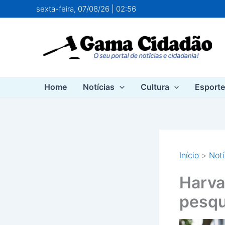
Ir
sexta-feira, 07/08/26 | 02:56
para
o
conteúdo
Home
Notícias
Cultura
Esport
Início
Notí
Harva
pesqu