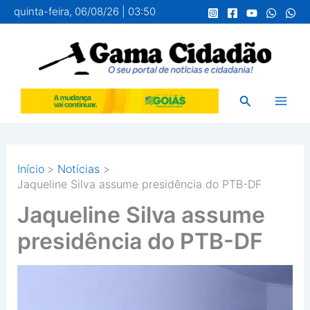
Ir
quinta-feira, 06/08/26 | 03:50
para
o
conteúdo
Pesquisar
Início
Notícias
Jaqueline Silva assume presidência do PTB-DF
Jaqueline Silva assume
presidência do PTB-DF