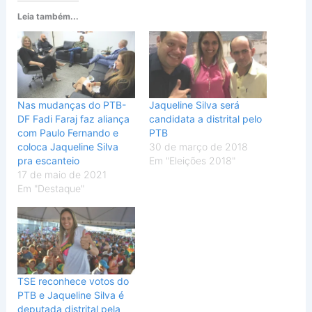
Leia também...
Nas mudanças do PTB-
Jaqueline Silva será
DF Fadi Faraj faz aliança
candidata a distrital pelo
com Paulo Fernando e
PTB
coloca Jaqueline Silva
30 de março de 2018
pra escanteio
Em "Eleições 2018"
17 de maio de 2021
Em "Destaque"
TSE reconhece votos do
PTB e Jaqueline Silva é
deputada distrital pela