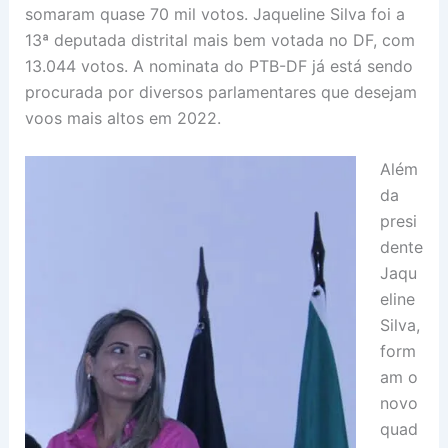
somaram quase 70 mil votos. Jaqueline Silva foi a
13ª deputada distrital mais bem votada no DF, com
13.044 votos. A nominata do PTB-DF já está sendo
procurada por diversos parlamentares que desejam
voos mais altos em 2022.
Além
da
presi
dente
Jaqu
eline
Silva,
form
am o
novo
quad