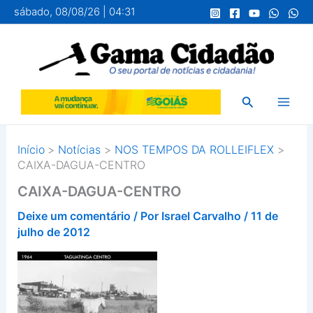
Ir
sábado, 08/08/26 | 04:31
para
o
conteúdo
Pesquisar
Início
Notícias
NOS TEMPOS DA ROLLEIFLEX
CAIXA-DAGUA-CENTRO
CAIXA-DAGUA-CENTRO
Deixe um comentário
/ Por
Israel Carvalho
/
11 de
julho de 2012