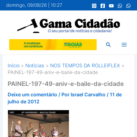
Ir
domingo, 09/08/26 | 10:27
para
o
conteúdo
Pesquisar
Início
Notícias
NOS TEMPOS DA ROLLEIFLEX
PAINEL-197-49-aniv-e-baile-da-cidade
PAINEL-197-49-aniv-e-baile-da-cidade
Deixe um comentário
/ Por
Israel Carvalho
/
11 de
julho de 2012