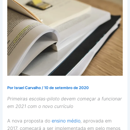
Por
Israel Carvalho
/
10 de setembro de 2020
Primeiras escolas-piloto devem começar a funcionar
em 2021 com o novo currículo
A nova proposta do
ensino médio
, aprovada em
2017, começará a ser implementada em pelo menos