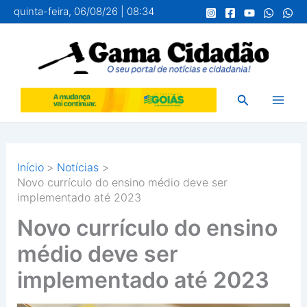
Ir
quinta-feira, 06/08/26 | 08:34
para
o
conteúdo
Pesquisar
Início
Notícias
Novo currículo do ensino médio deve ser
implementado até 2023
Novo currículo do ensino
médio deve ser
implementado até 2023