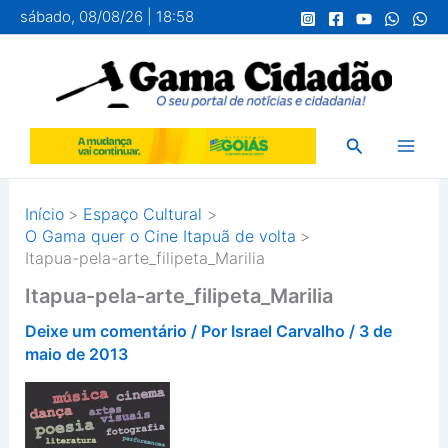
Ir
sábado, 08/08/26 | 18:58
para
o
conteúdo
Pesquisar
Início
Espaço Cultural
O Gama quer o Cine Itapuã de volta
Itapua-pela-arte_filipeta_Marilia
Itapua-pela-arte_filipeta_Marilia
Deixe um comentário
/ Por
Israel Carvalho
/
3 de
maio de 2013