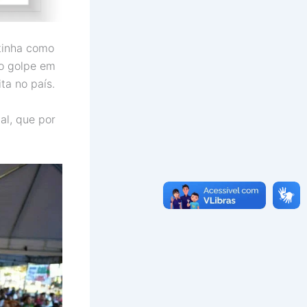
tinha como
 o golpe em
ta no país.
al, que por