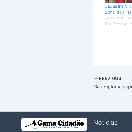
Jaqueline Sil
zonal do PTB
14 de abril d
Em "Destaque
PREVIOUS
Notícias