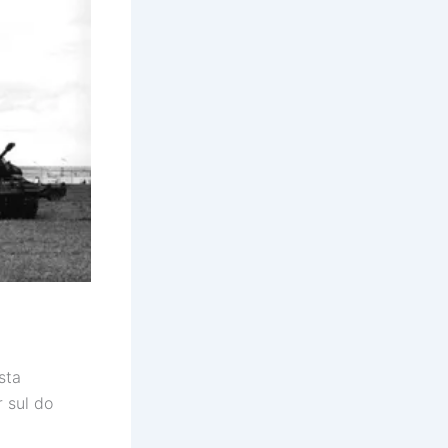
sta
r sul do