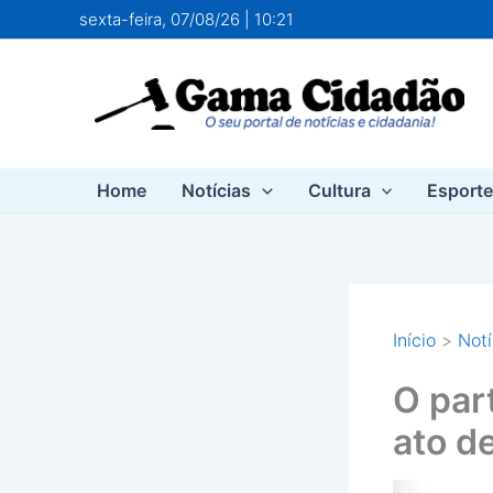
Ir
sexta-feira, 07/08/26 | 10:21
para
o
conteúdo
Home
Notícias
Cultura
Esport
Início
Notí
O par
ato d