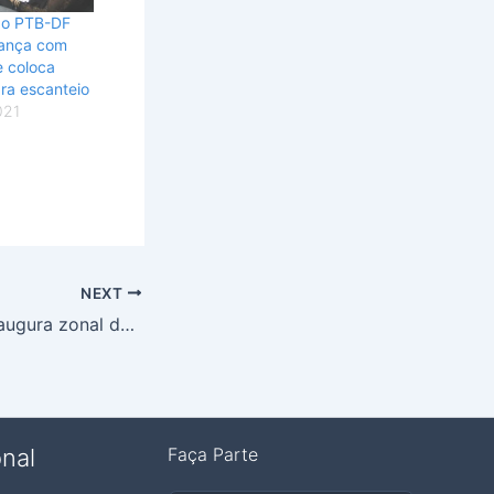
do PTB-DF
liança com
e coloca
pra escanteio
021
NEXT
Jaqueline Silva inaugura zonal do PTB no Gama
onal
Faça Parte