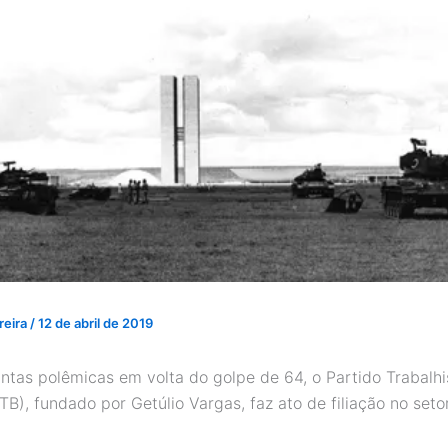
reira
/
12 de abril de 2019
antas polêmicas em volta do golpe de 64, o Partido Trabalhi
PTB), fundado por Getúlio Vargas, faz ato de filiação no seto