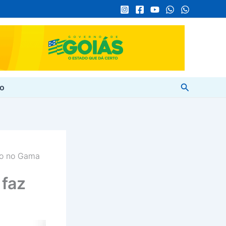
Pesquisar
to
ção no Gama
 faz