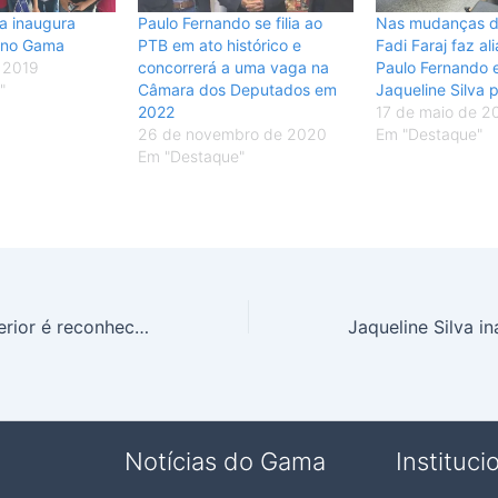
va inaugura
Paulo Fernando se filia ao
Nas mudanças 
 no Gama
PTB em ato histórico e
Fadi Faraj faz a
e 2019
concorrerá a uma vaga na
Paulo Fernando 
"
Câmara dos Deputados em
Jaqueline Silva 
2022
17 de maio de 2
26 de novembro de 2020
Em "Destaque"
Em "Destaque"
Seu diploma superior é reconhecido pelo MEC? Saiba como verificar
Notícias do Gama
Instituci