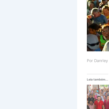
Por Danrley
Leia também...