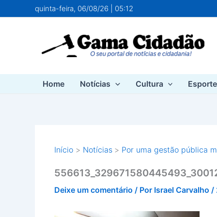
Ir
quinta-feira, 06/08/26 | 05:12
para
o
conteúdo
Home
Notícias
Cultura
Esport
Início
Notícias
Por uma gestão pública ma
556613_329671580445493_3001
Deixe um comentário
/ Por
Israel Carvalho
/