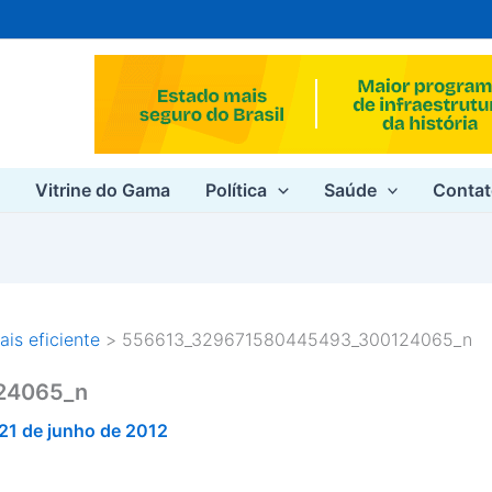
e
Vitrine do Gama
Política
Saúde
Conta
is eficiente
556613_329671580445493_300124065_n
24065_n
21 de junho de 2012