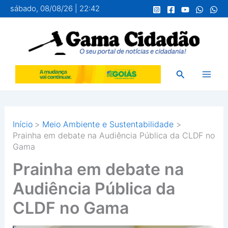
Ir
sábado, 08/08/26 | 22:42
para
o
conteúdo
Pesquisar
Início
Meio Ambiente e Sustentabilidade
Prainha em debate na Audiência Pública da CLDF no
Gama
Prainha em debate na
Audiência Pública da
CLDF no Gama