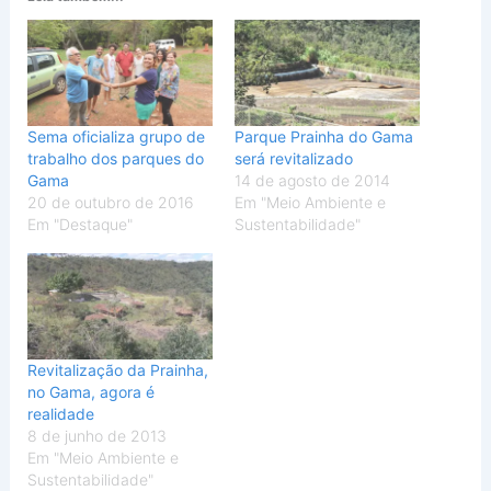
Sema oficializa grupo de
Parque Prainha do Gama
trabalho dos parques do
será revitalizado
Gama
14 de agosto de 2014
20 de outubro de 2016
Em "Meio Ambiente e
Em "Destaque"
Sustentabilidade"
Revitalização da Prainha,
no Gama, agora é
realidade
8 de junho de 2013
Em "Meio Ambiente e
Sustentabilidade"