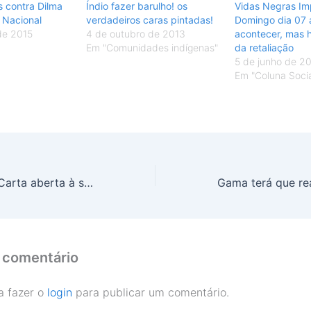
 contra Dilma
Índio fazer barulho! os
Vidas Negras Im
 Nacional
verdadeiros caras pintadas!
Domingo dia 07 a
de 2015
4 de outubro de 2013
acontecer, mas 
Em "Comunidades indígenas"
da retaliação
5 de junho de 2
Em "Coluna Socia
Esclarecimento: Carta aberta à sociedade sobre a INFRAERO
 comentário
a fazer o
login
para publicar um comentário.