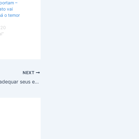
portam –
to vai
há o temor
020
l"
NEXT
Gama terá que readequar seus espaços para acessibilidade de deficientes