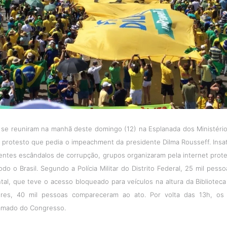
 se reuniram na manhã deste domingo (12) na Esplanada dos Ministérios
m protesto que pedia o impeachment da presidente Dilma Rousseff. Insa
entes escândalos de corrupção, grupos organizaram pela internet prote
o o Brasil. Segundo a Polícia Militar do Distrito Federal, 25 mil pes
l, que teve o acesso bloqueado para veículos na altura da Biblioteca
ores, 40 mil pessoas compareceram ao ato. Por volta das 13h, os 
amado do Congresso.