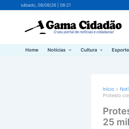
Ir
sábado, 08/08/26 | 08:21
para
o
conteúdo
Home
Notícias
Cultura
Esport
Início
Notí
Protesto co
Prote
25 mi