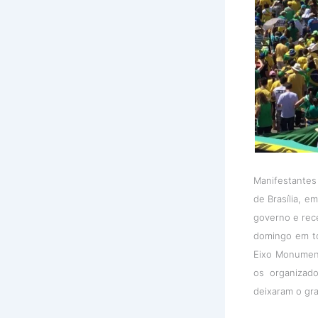
Manifestantes
de Brasília, e
governo e rec
domingo em tod
Eixo Monumenta
os organizad
deixaram o gr