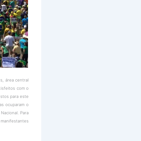
, área central
tisfeitos com o
stos para este
soas ocuparam o
 Nacional. Para
manifestantes