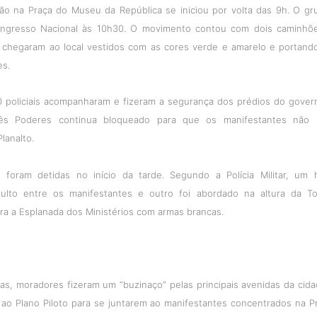
o na Praça do Museu da República se iniciou por volta das 9h. O g
ongresso Nacional às 10h30. O movimento contou com dois caminhõ
 chegaram ao local vestidos com as cores verde e amarelo e portand
es.
 policiais acompanharam e fizeram a segurança dos prédios do gover
ês Poderes continua bloqueado para que os manifestantes não
lanalto.
 foram detidas no início da tarde. Segundo a Polícia Militar, um
ulto entre os manifestantes e outro foi abordado na altura da T
ra a Esplanada dos Ministérios com armas brancas.
as, moradores fizeram um “buzinaço” pelas principais avenidas da cida
 ao Plano Piloto para se juntarem ao manifestantes concentrados na 