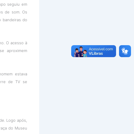
rupo seguiu em
es de som. Os
o bandeiras do
no. O acesso à
 se aproximem
 homem estava
orre de TV se
de. Logo após,
Praça do Museu