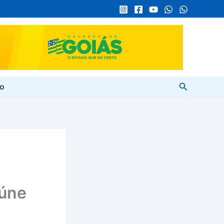
Pesquisar
to
eúne