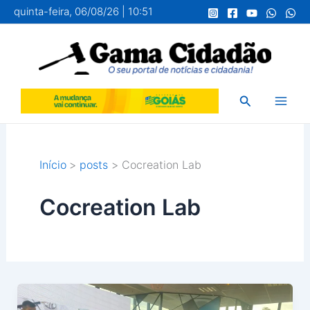
Ir
quinta-feira, 06/08/26 | 10:51
para
o
conteúdo
Pesquisar
Início
posts
Cocreation Lab
Cocreation Lab