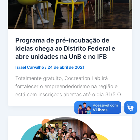
Programa de pré-incubação de
ideias chega ao Distrito Federal e
abre unidades na UnB e no IFB
Israel Carvalho
/
24 de abril de 2021
Totalmente gratuito, Cocreation Lab irá
fortalecer o empreendedorismo na região e
está com inscrições abertas até o dia 31/5 O