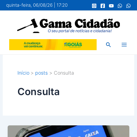
Ir
quinta-feira, 06/08/26 | 17:20
para
o
conteúdo
Pesquisar
Início
posts
Consulta
Consulta