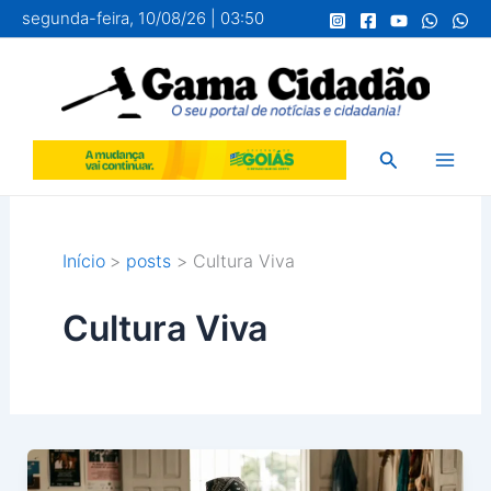
Ir
segunda-feira, 10/08/26 | 03:50
para
o
conteúdo
Pesquisar
Início
posts
Cultura Viva
Cultura Viva