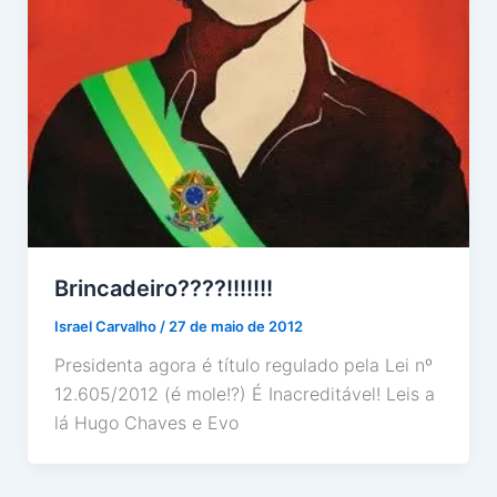
Brincadeiro????!!!!!!!
Israel Carvalho
/
27 de maio de 2012
Presidenta agora é título regulado pela Lei nº
12.605/2012 (é mole!?) É Inacreditável! Leis a
lá Hugo Chaves e Evo