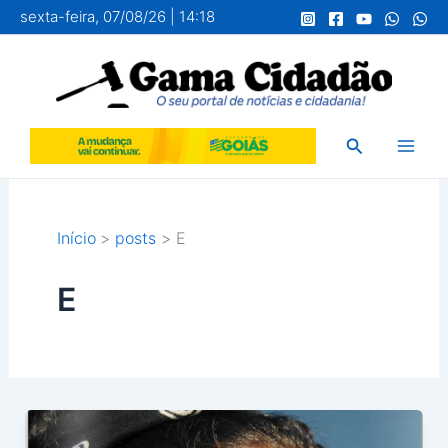
Ir
sexta-feira, 07/08/26 | 14:18
para
o
conteúdo
Pesquisar
Início
posts
E
E