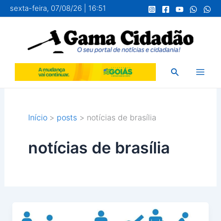
Ir
sexta-feira, 07/08/26 | 16:51
para
o
conteúdo
Pesquisar
Início
posts
notícias de brasília
notícias de brasília