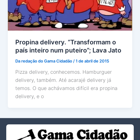
Propina delivery. “Transformam o
país inteiro num puteiro”; Lava Jato
Da redação do Gama Cidadão
/
1 de abril de 2015
Pizza delivery, conhecemos. Hamburguer
delivery, também. Até acarajé delivery já
temos. O que achávamos difícil era propina
delivery, e o