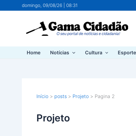
Ir
domingo, 09/08/26 | 08:31
para
o
conteúdo
Home
Notícias
Cultura
Esport
Início
posts
Projeto
Pagina 2
Projeto