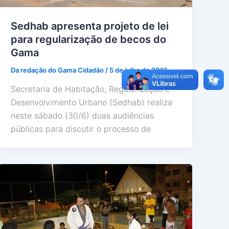
Sedhab apresenta projeto de lei
para regularização de becos do
Gama
Da redação do Gama Cidadão
/
5 de julho de 2012
Secretaria de Habitação, Regularização e
Desenvolvimento Urbano (Sedhab) realiza
neste sábado (30/6) duas audiências
públicas para discutir o processo de