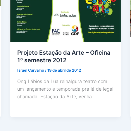
Projeto Estação da Arte – Oficina
1º semestre 2012
Israel Carvalho
/
19 de abril de 2012
Ong Lábios da Lua reinalgura teatro com
um lançamento e temporada pra lá de legal
chamada Estação da Arte, venha