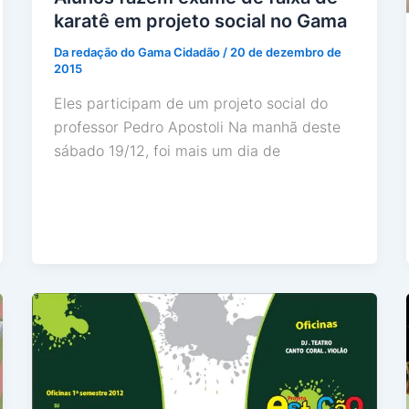
karatê em projeto social no Gama
Da redação do Gama Cidadão
/
20 de dezembro de
2015
Eles participam de um projeto social do
professor Pedro Apostoli Na manhã deste
sábado 19/12, foi mais um dia de