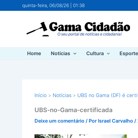
Ir
quinta-feira, 06/08/26 | 01:38
para
o
conteúdo
Home
Notícias
Cultura
Esport
Início
Notícias
UBS no Gama (DF) é cert
UBS-no-Gama-certificada
Deixe um comentário
/ Por
Israel Carvalho
/