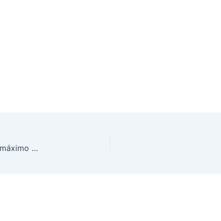
UBS no Gama (DF) é certificada com o conceito máximo pelo PMAQ-AB