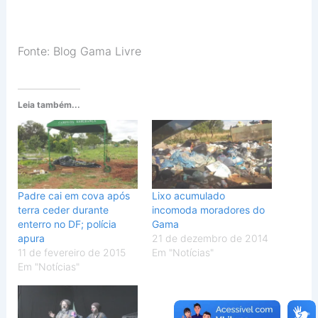
Fonte: Blog Gama Livre
Leia também...
Padre cai em cova após
Lixo acumulado
terra ceder durante
incomoda moradores do
enterro no DF; polícia
Gama
apura
21 de dezembro de 2014
11 de fevereiro de 2015
Em "Notícias"
Em "Notícias"