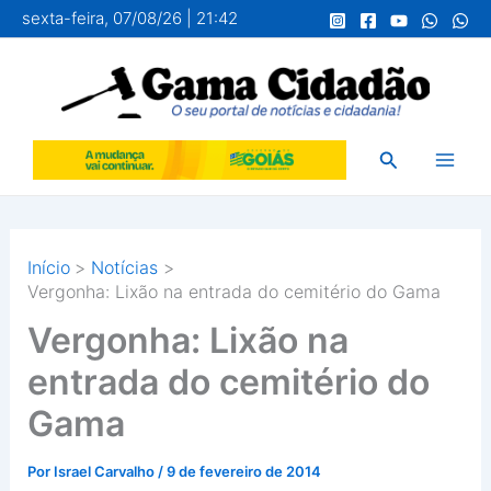
Ir
sexta-feira, 07/08/26 | 21:42
para
o
conteúdo
Pesquisar
Início
Notícias
Vergonha: Lixão na entrada do cemitério do Gama
Vergonha: Lixão na
entrada do cemitério do
Gama
Por
Israel Carvalho
/
9 de fevereiro de 2014