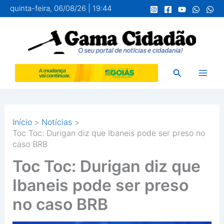
Ir
quinta-feira, 06/08/26 | 19:44
para
o
conteúdo
Pesquisar
Início
Notícias
Toc Toc: Durigan diz que Ibaneis pode ser preso no
caso BRB
Toc Toc: Durigan diz que
Ibaneis pode ser preso
no caso BRB