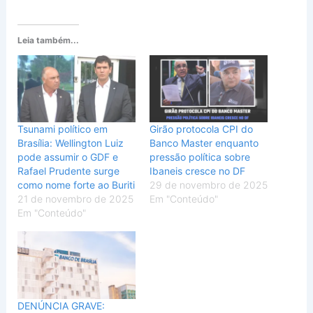
Leia também...
Tsunami político em
Girão protocola CPI do
Brasília: Wellington Luiz
Banco Master enquanto
pode assumir o GDF e
pressão política sobre
Rafael Prudente surge
Ibaneis cresce no DF
como nome forte ao Buriti
29 de novembro de 2025
21 de novembro de 2025
Em "Conteúdo"
Em "Conteúdo"
DENÚNCIA GRAVE: