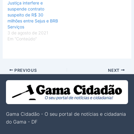
Justiça interfere e
suspende contrato
suspeito de R$ 30
milhões entre Sejus e BRB
Serviços
3 de agosto de 2021
Em "Conteúdo"
PREVIOUS
NEXT
Gama Cidadão - O seu portal de notícias e cidadania
do Gama - DF