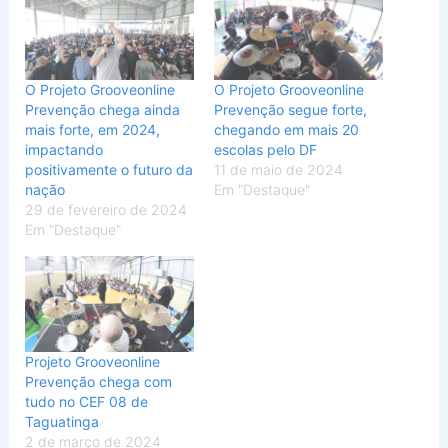
O Projeto Grooveonline
O Projeto Grooveonline
Prevenção chega ainda
Prevenção segue forte,
mais forte, em 2024,
chegando em mais 20
impactando
escolas pelo DF
positivamente o futuro da
11 de maio de 2024
nação
Em "Destaque"
29 de fevereiro de 2024
Em "Destaque"
Projeto Grooveonline
Prevenção chega com
tudo no CEF 08 de
Taguatinga
2 de março de 2024