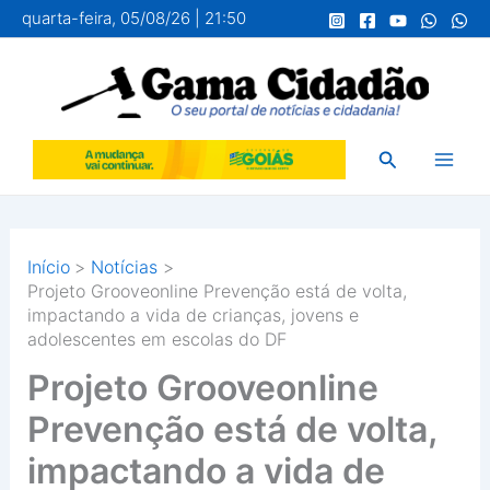
Ir
quarta-feira, 05/08/26 | 21:50
para
o
conteúdo
Pesquisar
Início
Notícias
Projeto Grooveonline Prevenção está de volta,
impactando a vida de crianças, jovens e
adolescentes em escolas do DF
Projeto Grooveonline
Prevenção está de volta,
impactando a vida de