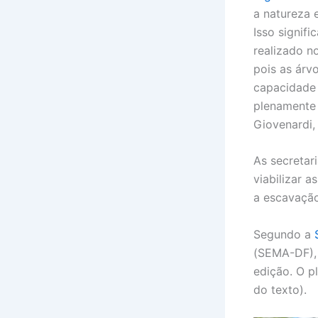
a natureza 
Isso signif
realizado n
pois as árv
capacidade 
plenamente 
Giovenardi,
As secretar
viabilizar 
a escavação
Segundo a
(SEMA-DF), 
edição. O p
do texto).