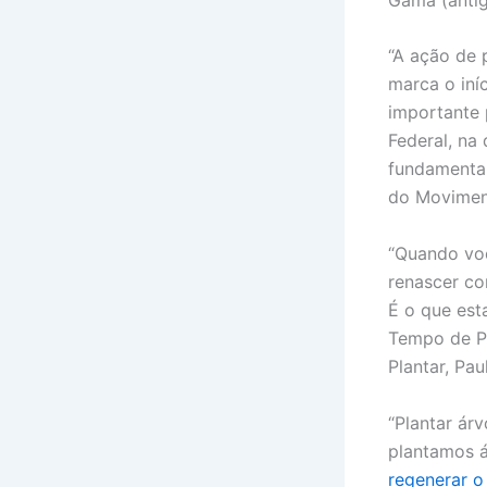
“A ação de 
marca o iní
importante p
Federal, na
fundamental
do Movimen
“Quando voc
renascer co
É o que est
Tempo de Pl
Plantar, Pa
“Plantar árv
plantamos á
regenerar o