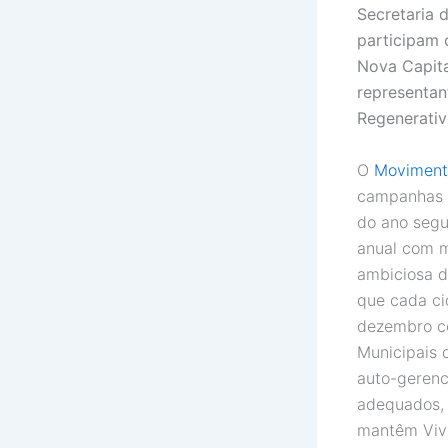
Secretaria 
participam 
Nova Capita
representan
Regenerativ
O
Moviment
campanhas n
do ano segu
anual com m
ambiciosa d
que cada ci
dezembro co
Municipais d
auto-gerenci
adequados,
mantêm Vive