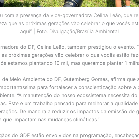
u com a presença da vice-governadora Celina Leão, que res
eza que as próximas gerações vão celebrar o que vocês es
aqui” | Foto: Divulgação/Brasília Ambiental
rnadora do DF, Celina Leão, também prestigiou o evento. 
 as próximas gerações vão celebrar o que vocês estão faz
Nós estamos plantando 10 mil, mas queremos plantar 1 milh
o de Meio Ambiente do DF, Gutemberg Gomes, afirma que a
 importantíssima para fortalecer a conscientização sobre a
iente. “A manutenção do nosso ecossistema necessita do 
as. Este é um trabalho pensado para melhorar a qualidade
rações. De maneira a reduzir os impactos da emissão de 
fa que impactam nas mudanças climáticas.”
rgãos do GDF estão envolvidos na programação, encabeça