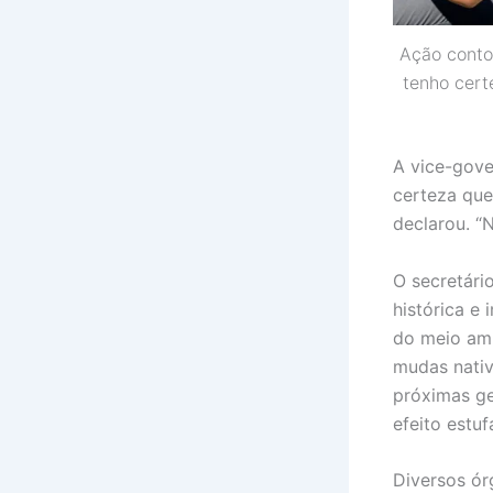
Ação conto
tenho cert
A vice-gove
certeza que
declarou. “
O secretári
histórica e
do meio amb
mudas nativ
próximas ge
efeito estu
Diversos ó