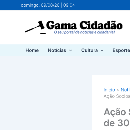
Ir
domingo, 09/08/26 | 09:04
para
o
conteúdo
Home
Notícias
Cultura
Esport
Início
Notí
Ação Socioa
Ação 
de 30