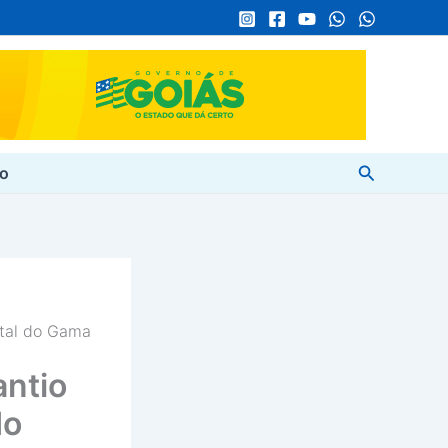
Pesquisar
to
ital do Gama
antio
do