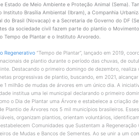
de Estado de Meio Ambiente e Proteção Animal (Sema). T
o Instituto Brasília Ambiental (Ibram), a Companhia Urbani
l do Brasil (Novacap) e a Secretaria de Governo do DF (
tes da sociedade civil fazem parte do plantio o Moviment
o Tempo de Plantar e o Instituto Arvoredo.
o Regenerativo
“Tempo de Plantar”, lançado em 2019, coor
acionais de plantio durante o período das chuvas, de out
inte. Destacando o primeiro domingo de dezembro, realiza
etas progressivas de plantio, buscando, em 2021, alcançar
e 1 milhão de mudas de árvores em um único dia. A iniciati
dade institua uma lei municipal declarando o primeiro dom
mo o Dia de Plantar uma Árvore e estabelece a criação d
e Plantio de Árvores nos 5 mil municípios brasileiros. Esse
áveis, organizam plantios, orientam voluntários, identificam
 estabelecem Comunidades que Sustentam a Regeneração 
iros de Mudas e Bancos de Sementes. Ao se unir a um com