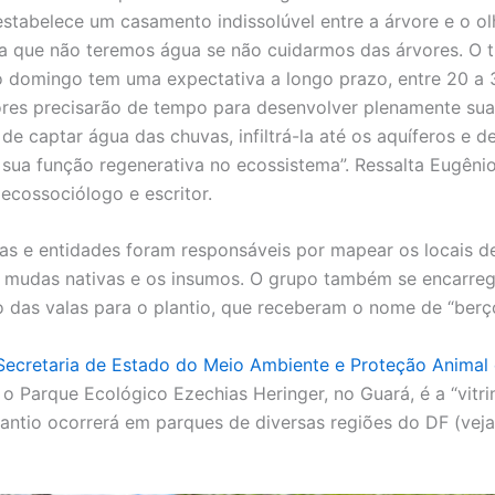
estabelece um casamento indissolúvel entre a árvore e o ol
ica que não teremos água se não cuidarmos das árvores. O 
o domingo tem uma expectativa a longo prazo, entre 20 a 
ores precisarão de tempo para desenvolver plenamente sua
de captar água das chuvas, infiltrá-la até os aquíferos e 
sua função regenerativa no ecossistema”. Ressalta Eugêni
 ecossociólogo e escritor.
ias e entidades foram responsáveis por mapear os locais de
as mudas nativas e os insumos. O grupo também se encarre
 das valas para o plantio, que receberam o nome de “berço
Secretaria de Estado do Meio Ambiente e Proteção Animal
o Parque Ecológico Ezechias Heringer, no Guará, é a “vitri
lantio ocorrerá em parques de diversas regiões do DF (veja 