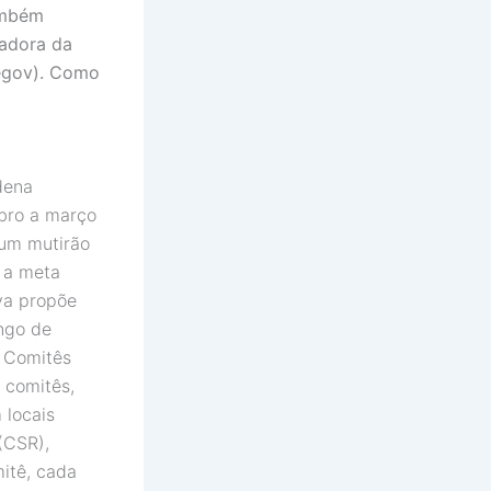
ambém
zadora da
Segov). Como
o
dena
ubro a março
 um mutirão
 a meta
va propõe
ingo de
e Comitês
s comitês,
 locais
(CSR),
itê, cada