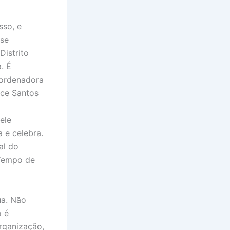
sso, e
sse
Distrito
. É
oordenadora
ice Santos
ele
 e celebra.
al do
 Tempo de
ua. Não
o é
rganização,