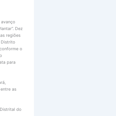
o avanço
antar”. Dez
as regiões
Distrito
, conforme o
o
ata para
rá,
 entre as
istrital do