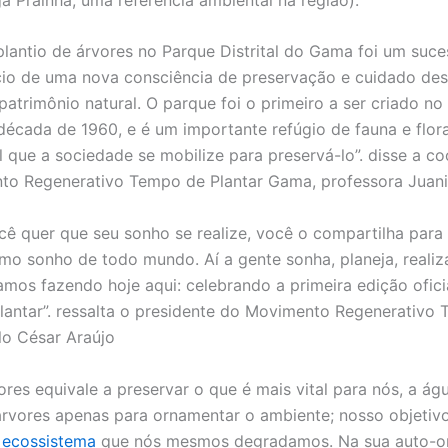
plantio de árvores no Parque Distrital do Gama foi um suce
cio de uma nova consciência de preservação e cuidado de
atrimônio natural. O parque foi o primeiro a ser criado no 
 década de 1960, e é um importante refúgio de fauna e flora
 que a sociedade se mobilize para preservá-lo”. disse a c
to Regenerativo Tempo de Plantar Gama, professora Juan
ê quer que seu sonho se realize, você o compartilha para 
mo sonho de todo mundo. Aí a gente sonha, planeja, realiza
amos fazendo hoje aqui: celebrando a primeira edição ofici
antar”. ressalta o presidente do Movimento Regenerativo
ulo César Araújo
ores equivale a preservar o que é mais vital para nós, a ág
rvores apenas para ornamentar o ambiente; nosso objetiv
 ecossistema
que nós mesmos degradamos. Na sua auto-o