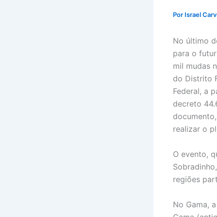
Por
Israel Car
No último d
para o futu
mil mudas n
do Distrito 
Federal, a p
decreto 44.
documento, 
realizar o p
O evento, q
Sobradinho,
regiões part
No Gama, a 
Gama (antig