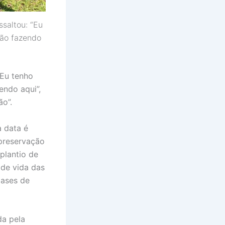
saltou: “Eu
tão fazendo
“Eu tenho
endo aqui”,
ão”.
 data é
 preservação
plantio de
 de vida das
gases de
da pela