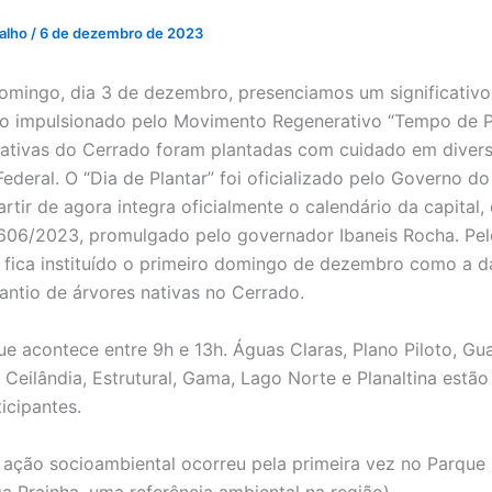
valho
/
6 de dezembro de 2023
omingo, dia 3 de dezembro, presenciamos um significativ
ro impulsionado pelo Movimento Regenerativo “Tempo de Pl
ativas do Cerrado foram plantadas com cuidado em divers
Federal. O “Dia de Plantar” foi oficializado pelo Governo do 
artir de agora integra oficialmente o calendário da capital
606/2023, promulgado pelo governador Ibaneis Rocha. Pel
fica instituído o primeiro domingo de dezembro como a d
lantio de árvores nativas no Cerrado.
ue acontece entre 9h e 13h. Águas Claras, Plano Piloto, Gua
 Ceilândia, Estrutural, Gama, Lago Norte e Planaltina estão
icipantes.
ação socioambiental ocorreu pela primeira vez no Parque D
a Prainha, uma referência ambiental na região).