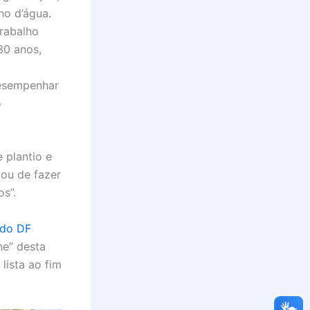
ho d’água.
trabalho
30 anos,
desempenhar
o
 plantio e
gou de fazer
s”.
 do DF
ne” desta
lista ao fim