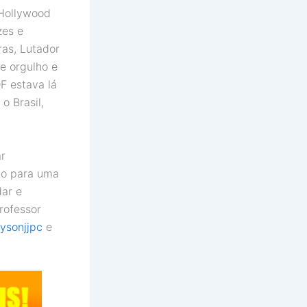
 Hollywood
zes e
ras, Lutador
e orgulho e
F estava lá
o Brasil,
ar
ndo para uma
dar e
rofessor
ysonjjpc
e