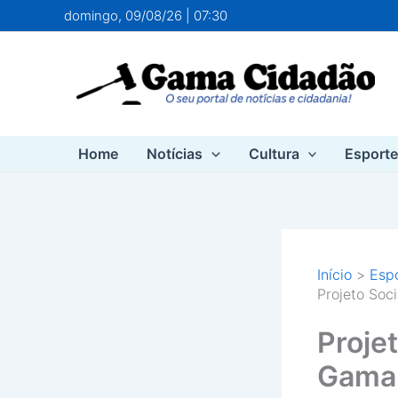
Ir
domingo, 09/08/26 | 07:30
para
o
conteúdo
Home
Notícias
Cultura
Esport
Início
Esp
Projeto Soc
Projet
Gama 