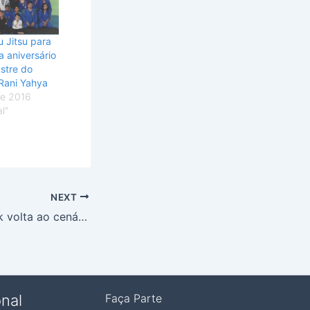
iu Jitsu para
 aniversário
stre do
 Rani Yahya
de 2016
l"
NEXT
Família Kubitschek volta ao cenário político no DF
onal
Faça Parte