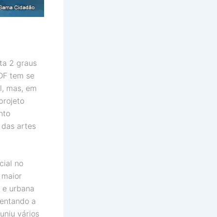
ta 2 graus
 DF tem se
al, mas, em
projeto
nto
 das artes
cial no
 maior
r e urbana
sentando a
uniu vários