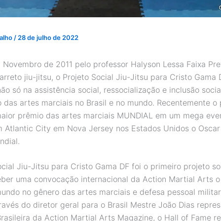
valho
/
28 de julho de 2022
Novembro de 2011 pelo professor Halyson Lessa Faixa Pre
rreto jiu-jitsu, o Projeto Social Jiu-Jitsu para Cristo Gama
o só na assistência social, ressocialização e inclusão soci
o das artes marciais no Brasil e no mundo. Recentemente o 
maior prêmio das artes marciais MUNDIAL em um mega eve
m Atlantic City em Nova Jersey nos Estados Unidos o Oscar
ndial.
cial Jiu-Jitsu para Cristo Gama DF foi o primeiro projeto so
ceber uma convocação internacional da Action Martial Arts o
undo no gênero das artes marciais e defesa pessoal milita
avés do diretor geral para o Brasil Mestre João Dias repre
asileira da Action Martial Arts Magazine, o Hall of Fame re