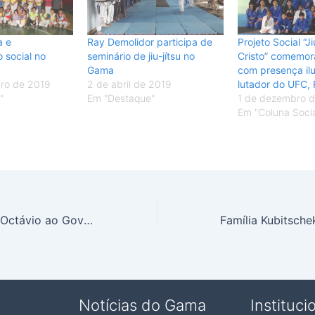
a e
Ray Demolidor participa de
Projeto Social “J
 social no
seminário de jiu-jítsu no
Cristo” comemora
Gama
com presença ilu
ro de 2019
2 de abril de 2019
lutador do UFC,
"
Em "Destaque"
1 de dezembro 
Em "Coluna Socia
PSD lança Paulo Octávio ao Governo do Distrito Federal
Notícias do Gama
Instituci