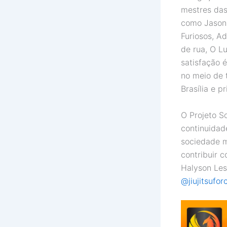
mestres das
como Jason 
Furiosos, A
de rua, O L
satisfação 
no meio de 
Brasília e 
O Projeto S
continuidad
sociedade m
contribuir 
Halyson Les
@jiujitsuforc