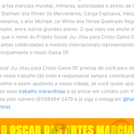
 artes marciais mundial, militares, autoridades e atores de
Statham dos filmes Os Mercenários, Carga Explosiva, Velo
drenalina, o ator Michael Jai White dos filmes Quebrado Reg
utador, entre outros grandes atores. O que mais nos enche d
é que o nome do Projeto Social Jiu-Jitsu para Cristo Gama D
tantas celebridades e mestres internacionais representando 
principalmente o nosso Gama DF.
ocial Jiu-Jitsu para Cristo Gama DF precisa de você para d
e neste trabalho tão lindo e responsável sempre contribui
elhor e assim ajudando a nossa cidade, se você quiser aju
com esse
trabalho maravilhoso
é só entrar em contato com P
sa pelo número (61)98494-2479 e já siga o Instagram
@hal
hrist
.