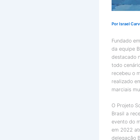
Por
Israel Car
Fundado em 
da equipe Ba
destacado nã
todo cenári
recebeu o 
realizado e
marciais mu
O Projeto So
Brasil a re
evento do m
em 2022 atr
delegação Br