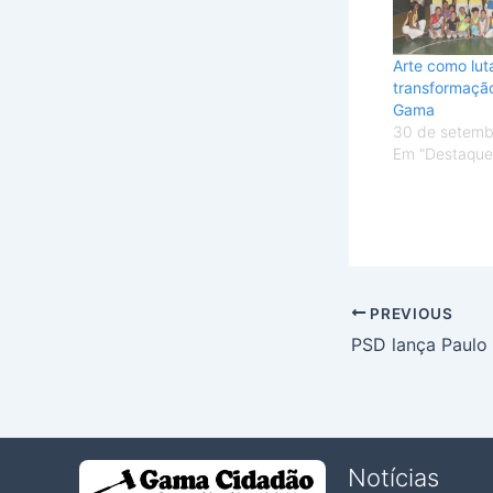
Arte como lut
transformação
Gama
30 de setemb
Em "Destaque
PREVIOUS
Notícias