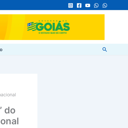
Pesquisar
to
nacional
” do
onal