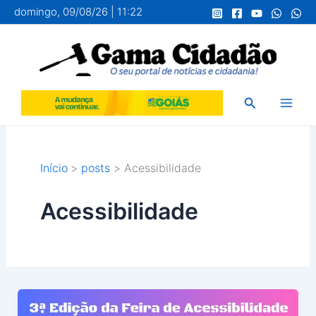
Ir
domingo, 09/08/26 | 11:22
para
o
conteúdo
Pesquisar
Início
posts
Acessibilidade
Acessibilidade