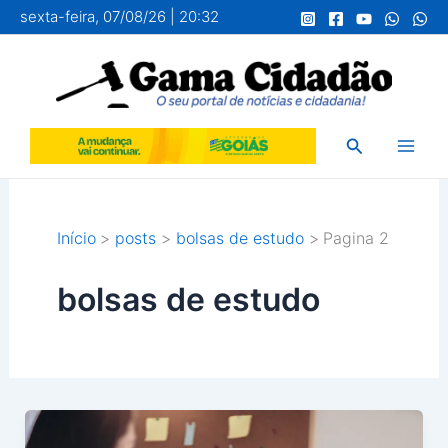
Ir
sexta-feira, 07/08/26 | 20:32
para
o
conteúdo
Pesquisar
Início
posts
bolsas de estudo
Pagina 2
bolsas de estudo