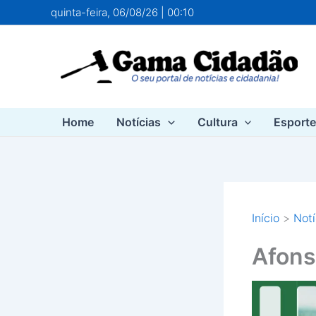
Ir
quinta-feira, 06/08/26 | 00:10
para
o
conteúdo
Home
Notícias
Cultura
Esport
Início
Notí
Afons