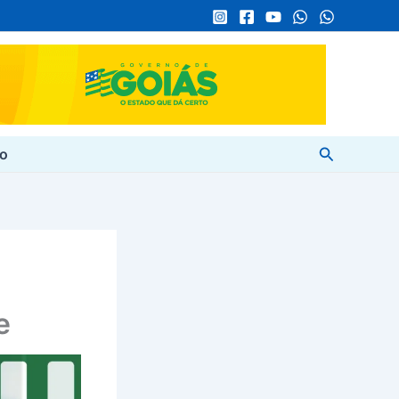
Pesquisar
to
e