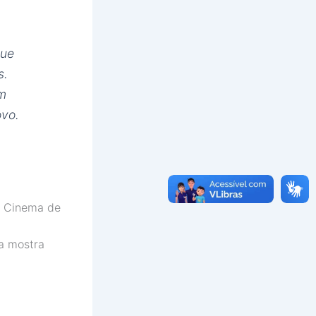
que
s.
om
ovo.
de Cinema de
a mostra