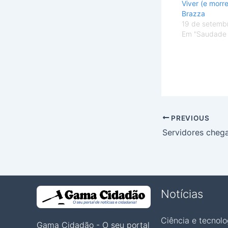
Viver (e morr
Brazza
19 de setemb
Em "Saudade 
PREVIOUS
Notícias
Ciência e tecnolo
Gama Cidadão - O seu portal