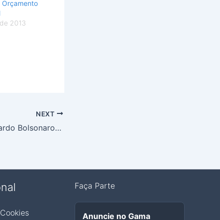
o Orçamento
l
 de 2013
NEXT
Indicação de Eduardo Bolsonaro a embaixada abre guerra de pareceres no Senado
onal
Faça Parte
 Cookies
Anuncie no Gama