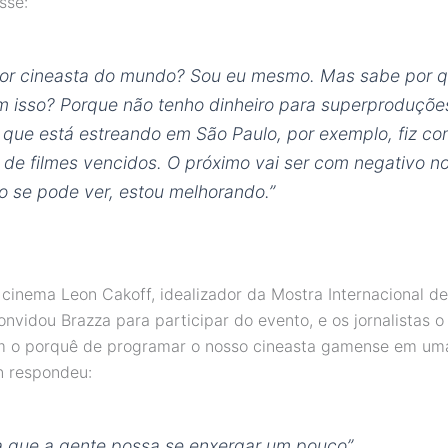
sse:
ior cineasta do mundo? Sou eu mesmo. Mas sabe por 
m isso? Porque não tenho dinheiro para superproduçõe
 que está estreando em São Paulo, por exemplo, fiz c
s de filmes vencidos. O próximo vai ser com negativo n
 se pode ver, estou melhorando.”
e cinema Leon Cakoff, idealizador da Mostra Internacional 
nvidou Brazza para participar do evento, e os jornalistas o
m o porquê de programar o nosso cineasta gamense em um
n respondeu:
a que a gente possa se enxergar um pouco”.