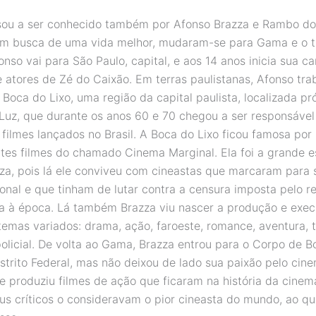
sou a ser conhecido também por Afonso Brazza e Rambo do
em busca de uma vida melhor, mudaram-se para Gama e o t
so vai para São Paulo, capital, e aos 14 anos inicia sua ca
e atores de Zé do Caixão. Em terras paulistanas, Afonso tra
 Boca do Lixo,
uma região da capital paulista, localizada pr
Luz, que durante os anos 60 e 70 chegou a ser responsável
filmes lançados no Brasil.
A Boca do Lixo ficou famosa por 
tes filmes do chamado Cinema Marginal. Ela foi a grande e
za, pois lá ele conviveu com cineastas que marcaram para
onal e que tinham de lutar contra a censura imposta pelo re
a à época. Lá também Brazza viu nascer a produção e exe
temas variados: drama, ação, faroeste, romance, aventura, t
olicial. De volta ao Gama, Brazza entrou para o Corpo de 
istrito Federal, mas não deixou de lado sua paixão pelo cin
 e produziu filmes de ação que ficaram na história da cinem
eus críticos o consideravam o pior cineasta do mundo, ao q