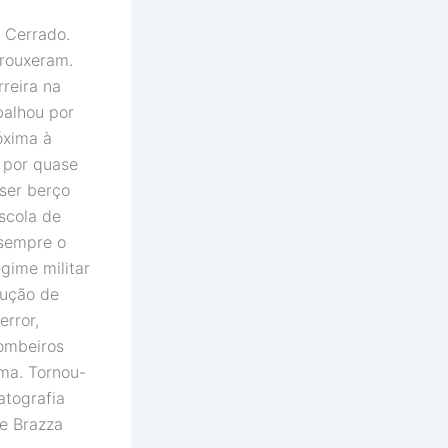
 Cerrado.
rouxeram.
rreira na
balhou por
óxima à
 por quase
ser berço
scola de
 sempre o
gime militar
cução de
error,
Bombeiros
ema. Tornou-
atografia
ue Brazza