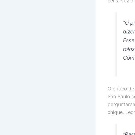
certa vez di
“O p
dize
Esse
rolo
Como
O crítico d
São Paulo co
perguntara
chique. Leo
“Par