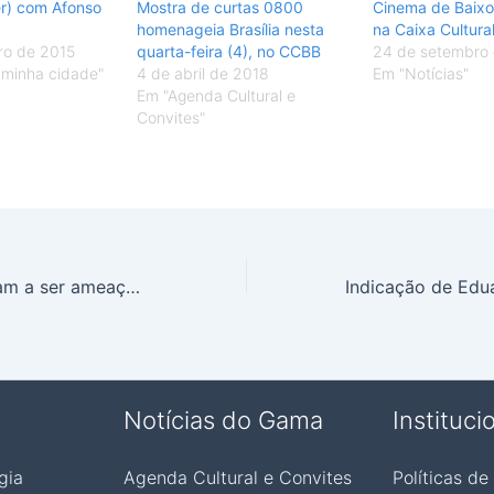
er) com Afonso
Mostra de curtas 0800
Cinema de Baix
homenageia Brasília nesta
na Caixa Cultura
ro de 2015
quarta-feira (4), no CCBB
24 de setembro
minha cidade"
4 de abril de 2018
Em "Notícias"
Em "Agenda Cultural e
Convites"
Servidores chegam a ser ameaçados com arma devido a panes no sistema de cadastro da assistência social
Notícias do Gama
Instituci
gia
Agenda Cultural e Convites
Políticas de