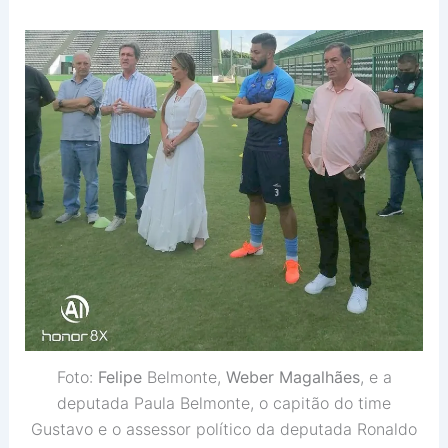
Foto:
Felipe
Belmonte,
Weber Magalhães
, e a
deputada Paula Belmonte, o capitão do time
Gustavo e o assessor político da deputada Ronaldo