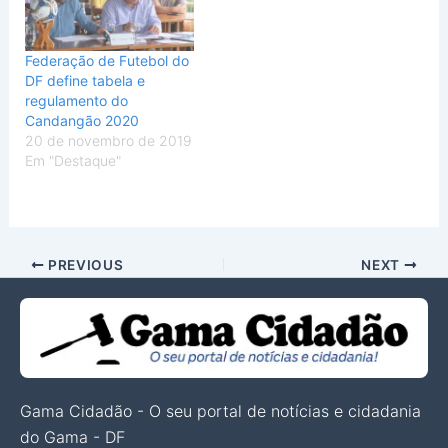
Federação de Futebol do
DF define tabela e
regulamento do
Candangão 2020
20 de novembro de 2019
Em "Destaque"
PREVIOUS
NEXT
Gama Cidadão - O seu portal de notícias e cidadania
do Gama - DF