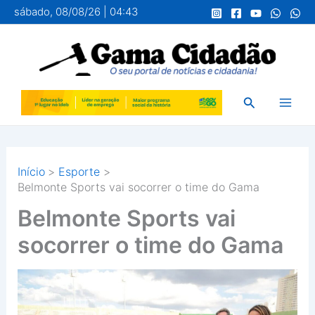
Ir
sábado, 08/08/26 | 04:43
para
o
conteúdo
Pesquisar
Início
Esporte
Belmonte Sports vai socorrer o time do Gama
Belmonte Sports vai
socorrer o time do Gama