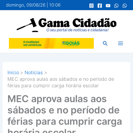
Ir
domingo, 09/08/26 | 10:06
para
o
conteúdo
Pesquisar
Início
Notícias
MEC aprova aulas aos sábados e no período de
férias para cumprir carga horária escolar
MEC aprova aulas aos
sábados e no período de
férias para cumprir carga
horária escolar