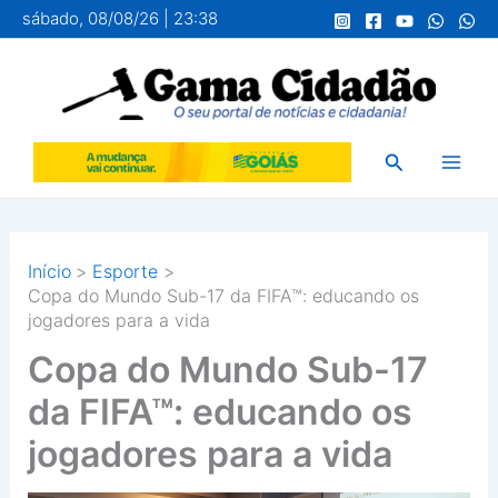
Ir
sábado, 08/08/26 | 23:38
para
o
conteúdo
Pesquisar
Início
Esporte
Copa do Mundo Sub-17 da FIFA™: educando os
jogadores para a vida
Copa do Mundo Sub-17
da FIFA™: educando os
jogadores para a vida